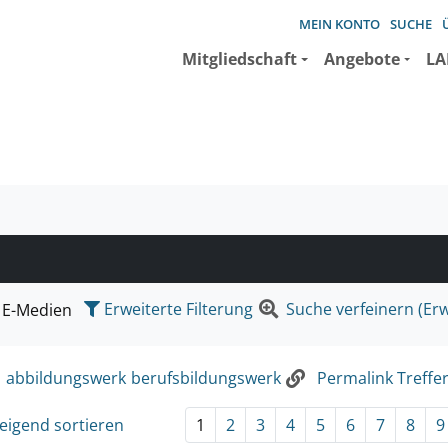
MEIN KONTO
SUCHE
Mitgliedschaft
Angebote
LA
e suchen wollen.
Erweiterte Filterung
Suche verfeinern (Erw
E-Medien
:
abbildungswerk
berufsbildungswerk
Permalink Treffer
eigend sortieren
1
2
3
4
5
6
7
8
9