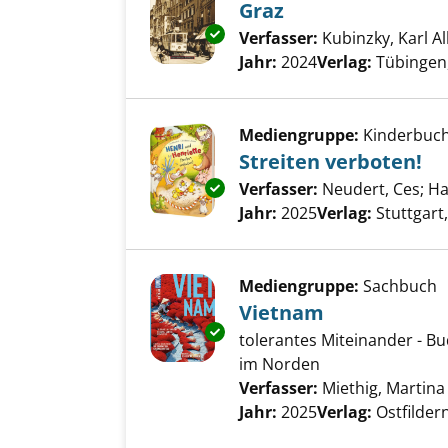
Graz
Exemplar-Details von Graz anz
Verfasser:
Kubinzky, Karl A
Jahr:
2024
Verlag:
Tübingen,
Mediengruppe:
Kinderbuc
Streiten verboten!
Exemplar-Details von Streiten 
Verfasser:
Neudert, Ces
;
Ha
Jahr:
2025
Verlag:
Stuttgar
Mediengruppe:
Sachbuch
Vietnam
Exemplar-Details von Vietnam
tolerantes Miteinander - Bu
im Norden
Verfasser:
Miethig, Martina
Jahr:
2025
Verlag:
Ostfilde