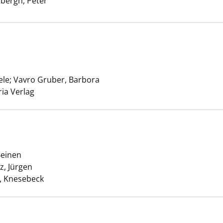
dbergh, Peter
Suche nach diesem Verfasser
zu Tür anzeigen
ele
;
Vavro Gruber, Barbora
Suche nach diesem Verfasser
ria Verlag
isen anzeigen
Beinen
z, Jürgen
Suche nach diesem Verfasser
 Knesebeck