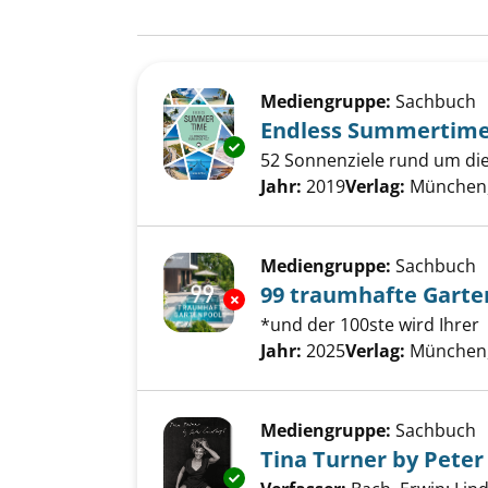
Suchergebnis
Zu den Suchfiltern springen
Mediengruppe:
Sachbuch
Endless Summertim
Exemplar-Details von Endless
52 Sonnenziele rund um die
Suche nach diesem Verfass
Jahr:
2019
Verlag:
München,
Mediengruppe:
Sachbuch
99 traumhafte Garte
Exemplar-Details von 99 trau
*und der 100ste wird Ihrer
Suche nach diesem Verfass
Jahr:
2025
Verlag:
München,
Mediengruppe:
Sachbuch
Tina Turner by Peter
Exemplar-Details von Tina Tur