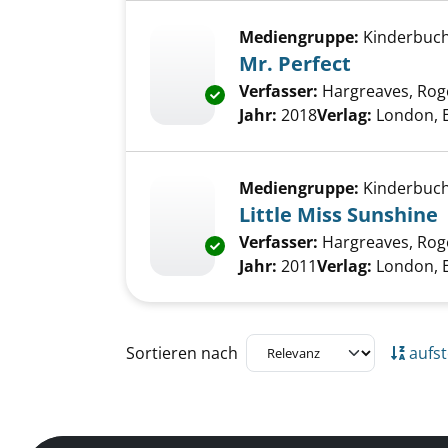
Mediengruppe:
Kinderbuc
Mr. Perfect
Verfasser:
Hargreaves, Rog
Exemplar-Details von Mr. Perfe
Jahr:
2018
Verlag:
London, 
Mediengruppe:
Kinderbuc
Little Miss Sunshine
Verfasser:
Hargreaves, Rog
Exemplar-Details von Little Mi
Jahr:
2011
Verlag:
London, 
Zu den Suchfiltern springen
Sortieren nach
aufst