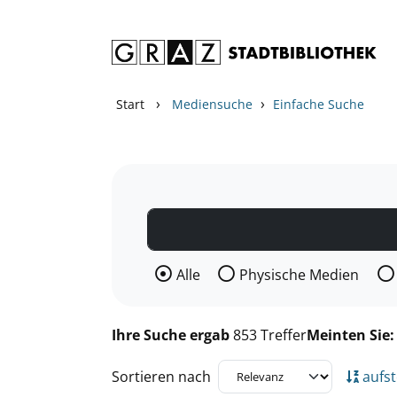
Zum Inhalt springen
Zu den Suchfiltern springen
Zur Trefferliste springen
›
›
Start
Mediensuche
Einfache Suche
Wählen Sie die Medienart nach der Si
Alle
Physische Medien
Ihre Suche ergab
853 Treffer
Meinten Sie
Sortieren nach
aufst