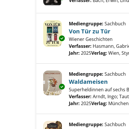
Verfasser:
Bach, Erwin
;
Lin
Mediengruppe:
Sachbuch
Von Tür zu Tür
Exemplar-Details von Von Tür 
Wiener Geschichten
Verfasser:
Hasmann, Gabri
Jahr:
2025
Verlag:
Wien, Sty
Mediengruppe:
Sachbuch
Waldameisen
Exemplar-Details von Waldame
Superheldinnen auf sechs 
Verfasser:
Arndt, Ingo
;
Taut
Jahr:
2025
Verlag:
München,
Mediengruppe:
Sachbuch