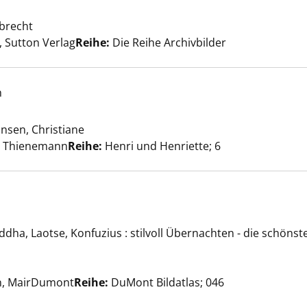
eigen
lbrecht
Suche nach diesem Verfasser
 Sutton Verlag
Reihe:
Die Reihe Archivbilder
h
verboten! anzeigen
nsen, Christiane
Suche nach diesem Verfasser
t, Thienemann
Reihe:
Henri und Henriette; 6
 anzeigen
ddha, Laotse, Konfuzius : stilvoll Übernachten - die schönst
Suche nach diesem Verfasser
rn, MairDumont
Reihe:
DuMont Bildatlas; 046