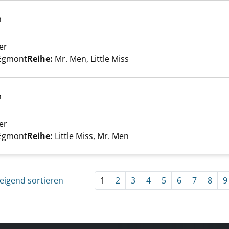
h
er
Suche nach diesem Verfasser
ct anzeigen
Egmont
Reihe:
Mr. Men, Little Miss
h
er
Suche nach diesem Verfasser
ss Sunshine anzeigen
Egmont
Reihe:
Little Miss, Mr. Men
eigend sortieren
1
2
3
4
5
6
7
8
9