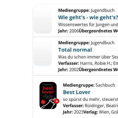
Suchergebnis
Zu den Suchfiltern springen
Mediengruppe:
Jugendbuch
Wie geht's - wie geht's
Wissenswertes für Jungen un
Jahr:
2006
Übergeordnetes W
Mediengruppe:
Jugendbuch
Total normal
Was du schon immer über Sex 
Verfasser:
Harris, Robie H.
;
Em
Jahr:
2002
Übergeordnetes W
Mediengruppe:
Sachbuch
Best Lover
so spürst du mehr, steuerst 
Exemplar-Details von Best Lov
Verfasser:
Roidinger, Beatr
Jahr:
2023
Verlag:
Wien, Go