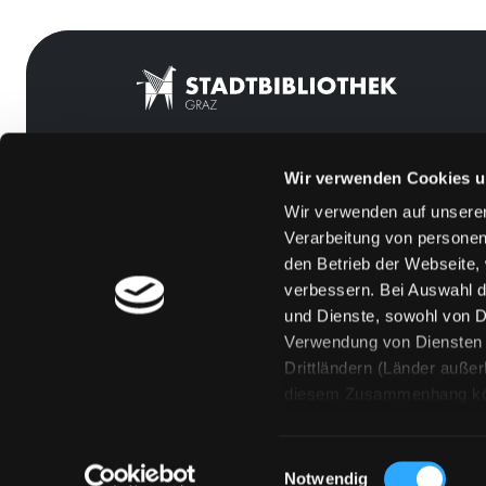
Wir verwenden Cookies u
Mitgliedschaft
Feedback
Wir verwenden auf unserer
Angebote
Kontakt
Verarbeitung von personen
LABUKA
Über uns
den Betrieb der Webseite,
verbessern. Bei Auswahl d
[kju:b]
Jobs
und Dienste, sowohl von Dr
News
Medienwunsch
Verwendung von Diensten u
Drittländern (Länder auße
Veranstaltungen
FAQs
diesem Zusammenhang könne
Standorte
Überweisungsdat
Eine Verarbeitung durch so
erteilen („Auswahl erlaube
Einwilligungsauswahl
„Details zeigen“ finden S
Notwendig