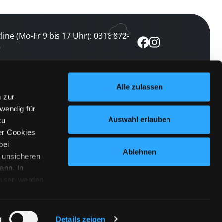
line (Mo-Fr 9 bis 17 Uhr): 0316 872-
0
ewsletter abonnieren
Alle zulassen
n zur
 keine Veranstaltung verpassen
wendig für
etzt abonnieren
Auswahl erlauben
zu
er Cookies
bei
Ablehnen
n unsicheren
ann. In
ossen werden.
Cookies
|
Impressum
|
Datenschutz
willigung
anmelden
 Punkt
 ähnlichen
g
Details zeigen