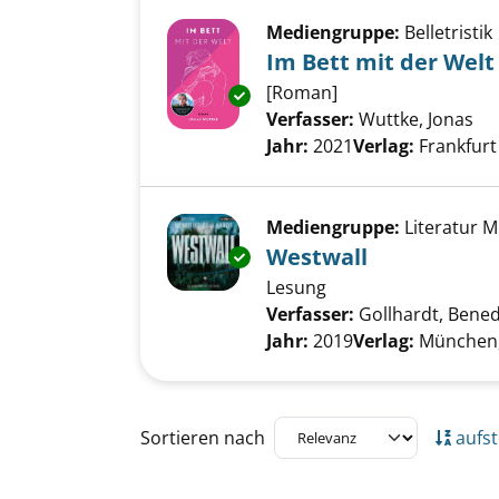
Mediengruppe:
Belletristik
Im Bett mit der Welt
[Roman]
Exemplar-Details von Im Bett m
Verfasser:
Wuttke, Jonas
Su
Jahr:
2021
Verlag:
Frankfurt
Mediengruppe:
Literatur 
Westwall
Exemplar-Details von Westwall
Lesung
Verfasser:
Gollhardt, Bened
Jahr:
2019
Verlag:
München,
Zu den Suchfiltern springen
Sortieren nach
aufst