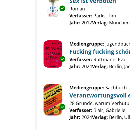
Sex ist verboten
Exemplar-Details von Sex ist v
Roman
Verfasser:
Parks, Tim
Suche
Jahr:
2012
Verlag:
München
Mediengruppe:
Jugendbuc
Fucking fucking schö
Exemplar-Details von Fucking 
Verfasser:
Rottmann, Eva
S
Jahr:
2024
Verlag:
Berlin, J
Mediengruppe:
Sachbuch
Verantwortungsvoll 
28 Gründe, warum Verhüt
Exemplar-Details von Verantwo
Verfasser:
Blair, Gabrielle
S
Jahr:
2024
Verlag:
Berlin, Ul