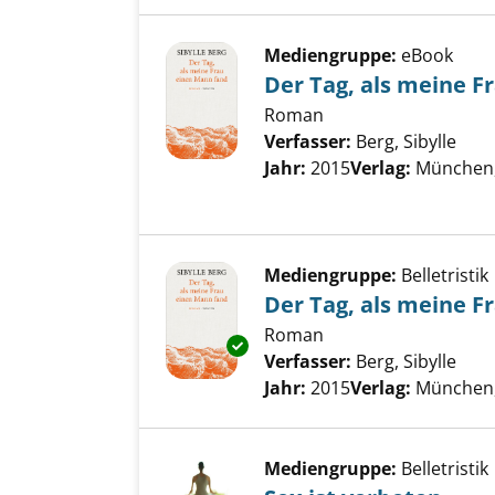
Mediengruppe:
eBook
Der Tag, als meine F
Roman
Verfasser:
Berg, Sibylle
Such
Jahr:
2015
Verlag:
München,
Mediengruppe:
Belletristik
Der Tag, als meine F
Roman
Exemplar-Details von Der Tag,
Verfasser:
Berg, Sibylle
Such
Jahr:
2015
Verlag:
München,
Mediengruppe:
Belletristik