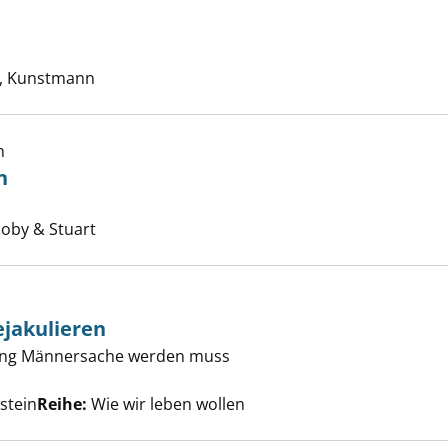
erboten anzeigen
 nach diesem Verfasser
, Kunstmann
h
n
fucking schön anzeigen
uche nach diesem Verfasser
acoby & Stuart
ejakulieren
ung Männersache werden muss
rtungsvoll ejakulieren anzeigen
uche nach diesem Verfasser
lstein
Reihe:
Wie wir leben wollen