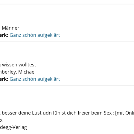
?
d Männer
erk:
Ganz schön aufgeklärt
wissen wolltest
berley, Michael
erk:
Ganz schön aufgeklärt
besser deine Lust udn fühlst dich freier beim Sex ; [mit Onl
er anzeigen
ix
Suche nach diesem Verfasser
ldegg-Verlag