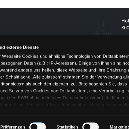
Hot
80
N
nd externe Dienste
 Webseite Cookies und ähnliche Technologien von Drittanbieter
und
bezogenen Daten (z.B.: IP-Adressen). Einige von ihnen sind not
j
 während andere uns helfen, diese Webseite und Ihre Erfahrung 
er Schaltfläche „Alle zulassen“ stimmen Sie der Verwendung all
ittanbietern als auch den eigenen, zu. Bitte beachten Sie, dass 
nd Setzen von Cookies von Drittanbietern, eine Verarbeitung i
rhalb des EWR ohne adäquates Datenschutzniveau) stattfinden k
n aktuell Risiken für Betroffene nicht vollständig ausgeschl
en
lche Cookies oder Dienste erfolgt nur, wenn Sie die jeweilige Ein
n“) oder auf die Schaltfläche „Alle zulassen“ klicken. Unter dem
ie Erklärungen zu den verschiedenen Kategorien von Cookies und
Präferenzen
Statistiken
Marketin