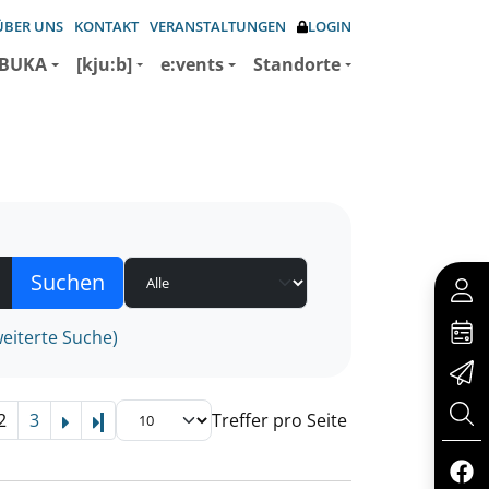
ÜBER UNS
KONTAKT
VERANSTALTUNGEN
LOGIN
BUKA
[kju:b]
e:vents
Standorte
eiterte Suche)
2
3
Treffer pro Seite
Letzte Seite