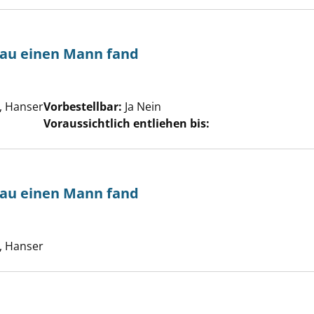
rau einen Mann fand
e nach diesem Verfasser
 Hanser
Vorbestellbar:
Ja
Nein
Voraussichtlich entliehen bis:
rau einen Mann fand
 als meine Frau einen Mann fand anzeigen
e nach diesem Verfasser
 Hanser