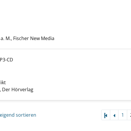
it der Welt anzeigen
che nach diesem Verfasser
 a. M., Fischer New Media
MP3-CD
 anzeigen
ikt
Suche nach diesem Verfasser
 Der Hörverlag
eigend sortieren
1