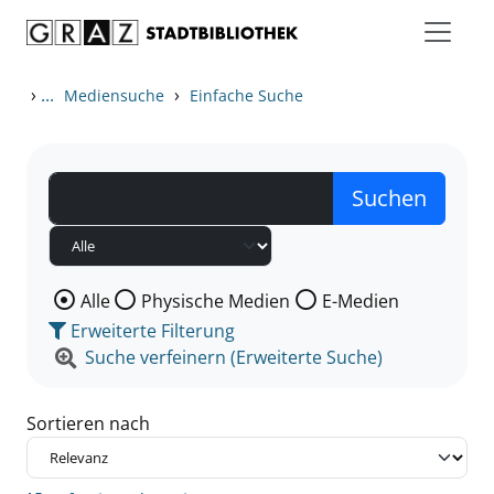
Zum Inhalt springen
Zu den Suchfiltern springen
Zur Trefferliste springen
›
...
›
Mediensuche
Einfache Suche
Wählen Sie die Medienart nach der Sie suchen wollen
Alle
Physische Medien
E-Medien
Erweiterte Filterung
Suche verfeinern (Erweiterte Suche)
Sortieren nach