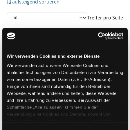
aufsteigend sortieren
Treffer pro Seite
Suchergebnis
Zu den Suchfiltern springen
Mediengruppe:
Belletristik
Bambiland . Babel
Wir verwenden Cookies und externe Dienste
zwei Theatertexte
Wir verwenden auf unserer Webseite Cookies und
Verfasser:
Jelinek, Elfriede
Suche nach die
ähnliche Technologien von Drittanbietern zur Verarbeitung
Exemplar-Details von Bambiland . Babel anze
Jahr:
2004
von personenbezogenen Daten (z.B.: IP-Adressen).
Verlag:
Reinbek b. Hamburg,
Einige von ihnen sind notwendig für den Betrieb der
Rowohlt
Webseite, während andere uns helfen, diese Webseite
und Ihre Erfahrung zu verbessern. Bei Auswahl der
Schaltfläche „Alle zulassen“ stimmen Sie der
Zu den Suchfiltern springen
Sortieren nach
Verwendung aller Cookies und Dienste, sowohl von
Drittanbietern als auch den eigenen, zu. Bitte beachten
Sie, dass bei Verwendung von Diensten und Setzen von
Einwilligungsauswahl