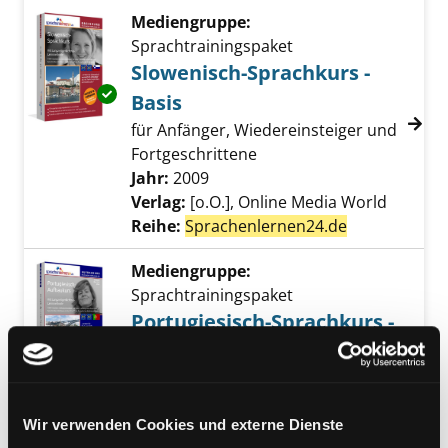
Mediengruppe:
Sprachtrainingspaket
Slowenisch-Sprachkurs -
Exemplar-Details von Slowenisch-Sprachkurs 
Basis
für Anfänger, Wiedereinsteiger und
Fortgeschrittene
Suche nach diesem Verfasser
Jahr:
2009
Verlag:
[o.O.], Online Media World
Reihe:
Sprachenlernen24.de
Mediengruppe:
Sprachtrainingspaket
Portugiesisch-Sprachkurs -
Exemplar-Details von Portugiesisch-Sprachku
Aufbau
lernen und trainieren Sie
Wortschatz und Redegewandtheit!
Wir verwenden Cookies und externe Dienste
Suche nach diesem Verfasser
Jahr:
2009