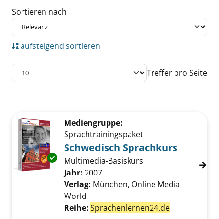
Sortieren nach
aufsteigend sortieren
Treffer pro Seite
Suchergebnis
Zu den Suchfiltern springen
Mediengruppe:
Sprachtrainingspaket
Schwedisch Sprachkurs
Exemplar-Details von Schwedisch Sprachkurs
Multimedia-Basiskurs
Suche nach diesem Verfasser
Jahr:
2007
Verlag:
München, Online Media
World
Reihe:
Sprachenlernen24.de