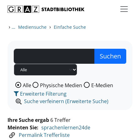
Zum Inhalt springen
Zu den Suchfiltern springen
Zur Trefferliste springen
›
...
›
Mediensuche
Einfache Suche
Wählen Sie die Medienart nach der Sie suchen wollen
Alle
Physische Medien
E-Medien
Erweiterte Filterung
Suche verfeinern (Erweiterte Suche)
Ihre Suche ergab
6 Treffer
Meinten Sie:
sprachenlernen24de
Permalink Trefferliste