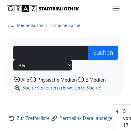
Zum Inhalt springen
Zur Detailanzeige springen
›
...
›
Mediensuche
Einfache Suche
Wählen Sie die Medienart nach der Sie suchen wollen
Alle
Physische Medien
E-Medien
Suche verfeinern (Erweiterte Suche)
5
Vorhe
Zur Trefferliste
Permalink Detailanzeige
vo
17