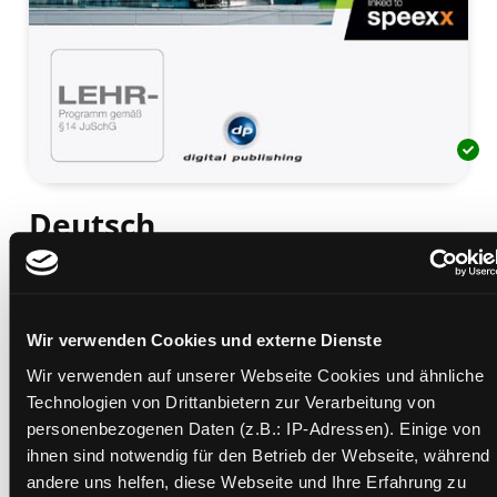
Deutsch
Kommunikationstrainer
der schnelle Weg zur perfekten Aussprache
Mediengruppe:
Sprachtrainingspaket
Wir verwenden Cookies und externe Dienste
Suche nach diesem Verfasser
Wir verwenden auf unserer Webseite Cookies und ähnliche
Beschreibung ein-/ausblenden
Technologien von Drittanbietern zur Verarbeitung von
personenbezogenen Daten (z.B.: IP-Adressen). Einige von
Mehr Informationen ein-/ausblenden
ihnen sind notwendig für den Betrieb der Webseite, während
andere uns helfen, diese Webseite und Ihre Erfahrung zu