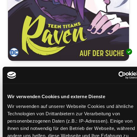
Teen titans
Raven - auf der Suche
Mediengruppe:
Jugendbuch
Verfasser:
Suche nach diesem Verfasser
Picolo, Gabriel
;
Garcia, Kami
Wir verwenden Cookies und externe Dienste
Wir verwenden auf unserer Webseite Cookies und ähnliche
Beschreibung ein-/ausblenden
Technologien von Drittanbietern zur Verarbeitung von
personenbezogenen Daten (z.B.: IP-Adressen). Einige von
Mehr Informationen ein-/ausblenden
ihnen sind notwendig für den Betrieb der Webseite, während
andere uns helfen, diese Webseite und Ihre Erfahrung zu