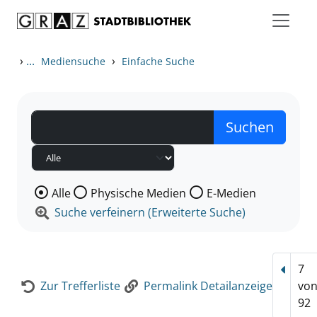
Zum Inhalt springen
Zur Detailanzeige springen
›
...
›
Mediensuche
Einfache Suche
Wählen Sie die Medienart nach der Sie suchen wollen
Alle
Physische Medien
E-Medien
Suche verfeinern (Erweiterte Suche)
7
Vorhe
Zur Trefferliste
Permalink Detailanzeige
vo
92