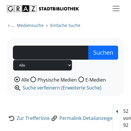
Zum Inhalt springen
Zur Detailanzeige springen
›
...
›
Mediensuche
Einfache Suche
Wählen Sie die Medienart nach der Sie suchen wollen
Alle
Physische Medien
E-Medien
Suche verfeinern (Erweiterte Suche)
52
Vorhe
Zur Trefferliste
Permalink Detailanzeige
vo
92