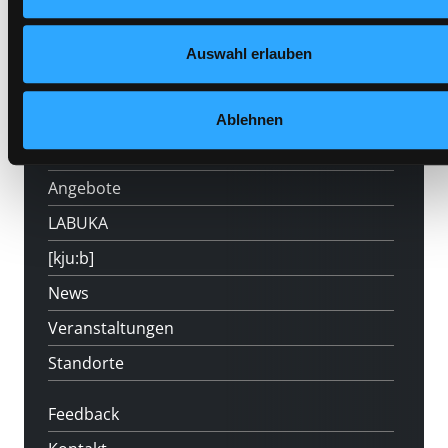
Auswahl erlauben
Hotline (Mo-Fr 9 bis 17 Uhr): 0316 872-
800
Ablehnen
Mitgliedschaft
Angebote
LABUKA
[kju:b]
News
Veranstaltungen
Standorte
Feedback