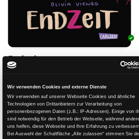
Endzeit
Mediengruppe:
Jugendbuch
Verfasser:
Suche nach diesem Verfasser
Vieweg, Olivia
Wir verwenden Cookies und externe Dienste
Beschreibung ein-/ausblenden
Wir verwenden auf unserer Webseite Cookies und ähnliche
Mehr Informationen ein-/ausblenden
Technologien von Drittanbietern zur Verarbeitung von
personenbezogenen Daten (z.B.: IP-Adressen). Einige von i
sind notwendig für den Betrieb der Webseite, während ander
uns helfen, diese Webseite und Ihre Erfahrung zu verbessern
Exemplare
Bei Auswahl der Schaltfläche „Alle zulassen“ stimmen Sie de