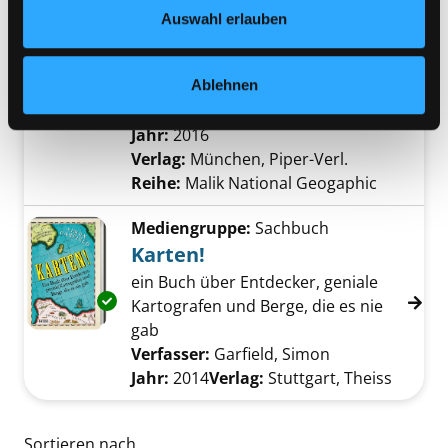
Auf den Spuren Dschingis
Datenschutzerklärung
und in unserem
Impressum
.
Auswahl erlauben
Khans
Exemplar-Details von Auf den Spuren Dschin
drei Jahre zu Pferd von Asien nach
Ablehnen
Europa
Verfasser:
Cope, Tim
Suche nach diesem V
Jahr:
2016
Verlag:
München, Piper-Verl.
Reihe:
Malik National Geogaphic
Mediengruppe:
Sachbuch
Karten!
ein Buch über Entdecker, geniale
Exemplar-Details von Karten! anzeigen
Kartografen und Berge, die es nie
gab
Verfasser:
Garfield, Simon
Suche nach die
Jahr:
2014
Verlag:
Stuttgart, Theiss
Zu den Suchfiltern springen
Sortieren nach