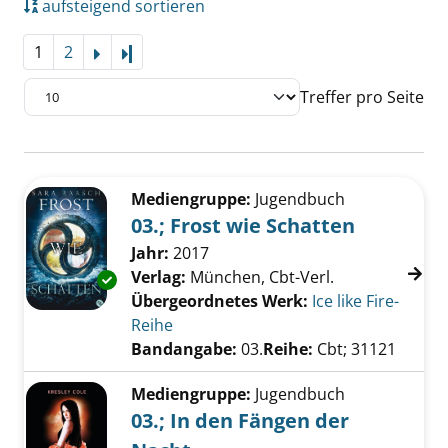
aufsteigend sortieren
1
2
Letzte Seite
Treffer pro Seite
Suchergebnis
Zu den Suchfiltern springen
Mediengruppe:
Jugendbuch
03.; Frost wie Schatten
Suche nach diesem Verfasser
Jahr:
2017
Verlag:
München, Cbt-Verl.
Exemplar-Details von 03.; Frost wie Schatten
Übergeordnetes Werk:
Ice like Fire-
Reihe
Bandangabe:
03.
Reihe:
Cbt; 31121
Mediengruppe:
Jugendbuch
03.; In den Fängen der