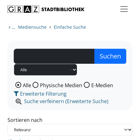
Zum Inhalt springen
Zu den Suchfiltern springen
Zur Trefferliste springen
›
...
›
Mediensuche
Einfache Suche
Wählen Sie die Medienart nach der Sie suchen wollen
Alle
Physische Medien
E-Medien
Erweiterte Filterung
Suche verfeinern (Erweiterte Suche)
Sortieren nach