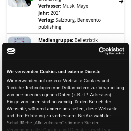
Verfasser:
Musk, Maye
Suche nach diesem
Jahr:
2021
Verlag:
Salzburg, Benevento
publishing
Mediengruppe:
Belletristik
Kaltblütige Lügen
Thriller
Verfasser:
Rose, Karen
Suche nach diesem
Exemplar-Details von Kaltblütige Lügen anze
Jahr:
2023
Verlag:
München, Knaur
Wir verwenden Cookies und externe Dienste
Wir verwenden auf unserer Webseite Cookies und
Mediengruppe:
Belletristik
ähnliche Technologien von Drittanbietern zur Verarbeitung
Unter den hundertjährigen
von personenbezogenen Daten (z.B.: IP-Adressen).
Linden
Einige von ihnen sind notwendig für den Betrieb der
Roman
Webseite, während andere uns helfen, diese Webseite
Exemplar-Details von Unter den hundertjähr
Verfasser:
Perrin, Valérie
Suche nach dies
und Ihre Erfahrung zu verbessern. Bei Auswahl der
Jahr:
2019
Verlag:
München, Knaur
Schaltfläche „Alle zulassen“ stimmen Sie der
Verwendung aller Cookies und Dienste, sowohl von