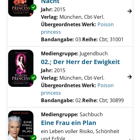
Nacht
Exemplar-Details von 03.; In den Fängen der
Suche nach diesem Verfasser
Jahr:
2015
Verlag:
München, Cbt-Verl.
Übergeordnetes Werk:
Poison
princess
Bandangabe:
03.
Reihe:
Cbt; 31001
Mediengruppe:
Jugendbuch
02.; Der Herr der Ewigkeit
Suche nach diesem Verfasser
Jahr:
2015
Exemplar-Details von 02.; Der Herr der Ewigk
Verlag:
München, Cbt-Verl.
Übergeordnetes Werk:
Poison
princess
Bandangabe:
02.
Reihe:
Cbt; 30899
Mediengruppe:
Sachbuch
Eine Frau ein Plan
ein Leben voller Risiko, Schönheit
Exemplar-Details von Eine Frau ein Plan anze
und Erfolg