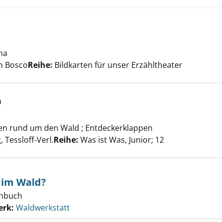
na
Suche nach diesem Verfasser
rtin anzeigen
n Bosco
Reihe:
Bildkarten für unser Erzähltheater
h
zeigen
n rund um den Wald ; Entdeckerklappen
er
 Tessloff-Verl.
Reihe:
Was ist Was, Junior; 12
 im Wald?
enbuch
erk:
Waldwerkstatt