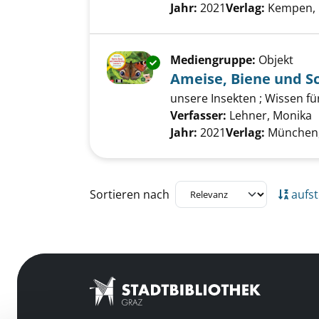
Jahr:
2021
Verlag:
Kempen, 
Mediengruppe:
Objekt
Exemplar-Details von Ameise, 
Ameise, Biene und S
unsere Insekten ; Wissen fü
Verfasser:
Lehner, Monika
S
Jahr:
2021
Verlag:
München,
Zu den Suchfiltern springen
Sortieren nach
aufst