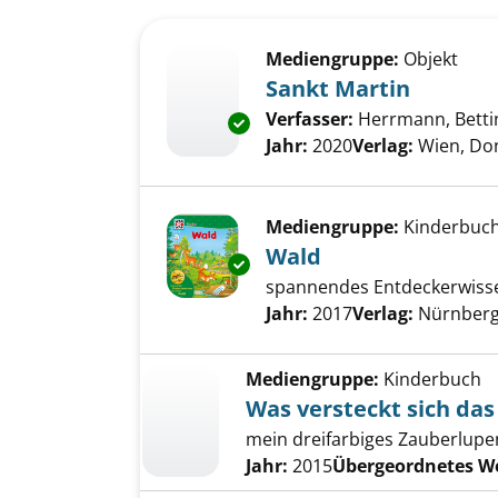
Suchergebnis
Zu den Suchfiltern springen
Mediengruppe:
Objekt
Sankt Martin
Verfasser:
Herrmann, Betti
Exemplar-Details von Sankt Ma
Jahr:
2020
Verlag:
Wien, Do
Mediengruppe:
Kinderbuc
Wald
Exemplar-Details von Wald an
spannendes Entdeckerwisse
Suche nach diesem Verfass
Jahr:
2017
Verlag:
Nürnberg,
Mediengruppe:
Kinderbuch
Was versteckt sich das
mein dreifarbiges Zauberlup
Jahr:
2015
Übergeordnetes W