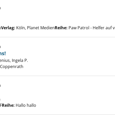
h
buch anzeigen
er
n
Verlag:
Köln, Planet Medien
Reihe:
Paw Patrol - Helfer auf v
h
kleiner Fuchs! anzeigen
hs!
nius, Ingela P.
Suche nach diesem Verfasser
 Coppenrath
h
nzeigen
n
Suche nach diesem Verfasser
F
Reihe:
Hallo hallo