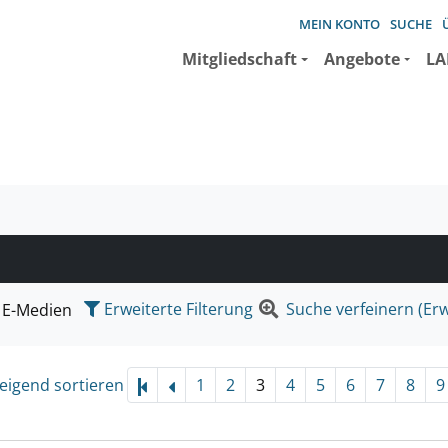
MEIN KONTO
SUCHE
Mitgliedschaft
Angebote
LA
e suchen wollen.
Erweiterte Filterung
Suche verfeinern (Erw
E-Medien
eigend sortieren
1
2
3
4
5
6
7
8
9