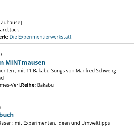
r Zuhause]
ard, Jack
erk:
Die Experimentierwerkstatt
D
- Abenteuer in MINTmausen anzeigen
 in MINTmausen
enten ; mit 11 Bakabu-Songs von Manfred Schweng
nd
Suche nach diesem Verfasser
rmes-Verl.
Reihe:
Bakabu
h
rbuch
ser-Forscherbuch anzeigen
sser ; mit Experimenten, Ideen und Umwelttipps
uche nach diesem Verfasser