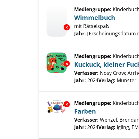
Mediengruppe:
Kinderbuc
Wimmelbuch
mit Rätselspaß
Exemplar-Details von Wimmel
Suche nach diesem Verfass
Jahr:
[Erscheinungsdatum 
Mediengruppe:
Kinderbuc
Exemplar-Details von Kuckuck, 
Kuckuck, kleiner Fuc
Verfasser:
Nosy Crow
;
Arrhe
Jahr:
2024
Verlag:
Münster,
Mediengruppe:
Kinderbuc
Exemplar-Details von Farben a
Farben
Verfasser:
Wenzel, Brenda
Jahr:
2024
Verlag:
Igling, EM