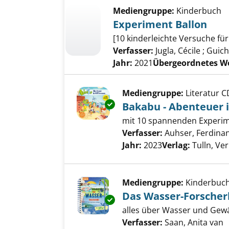
Mediengruppe:
Kinderbuch
Experiment Ballon
[10 kinderleichte Versuche fü
Verfasser:
Jugla, Cécile
;
Guich
Jahr:
2021
Übergeordnetes W
Mediengruppe:
Literatur C
Exemplar-Details von Bakabu 
Bakabu - Abenteuer
mit 10 spannenden Experim
Verfasser:
Auhser, Ferdina
Jahr:
2023
Verlag:
Tulln, Ve
Mediengruppe:
Kinderbuc
Das Wasser-Forsche
Exemplar-Details von Das Was
alles über Wasser und Gewä
Verfasser:
Saan, Anita van
S