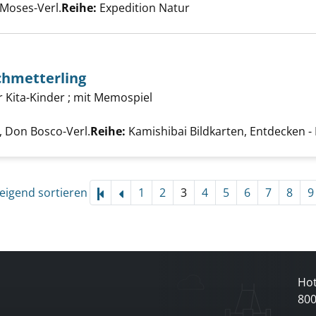
Moses-Verl.
Reihe:
Expedition Natur
Biene und Schmetterling anzeigen
chmetterling
r Kita-Kinder ; mit Memospiel
uche nach diesem Verfasser
 Don Bosco-Verl.
Reihe:
Kamishibai Bildkarten, Entdecken - 
eigend sortieren
1
2
3
4
5
6
7
8
9
Hot
80