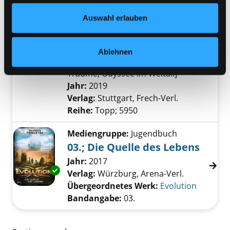
Mediengruppe:
Sachbuch
Datenschutzerklärung
und in unserem
Impressum
.
Auswahl erlauben
Escape Game 2
3 spannende Szenarien für 1 - 4
Exemplar-Details von Escape Game 2 anzeig
Spieler! ; [die Escape Rooms: die
Ablehnen
Bibliothek erwacht, im Labyrinth der
Träume, Odyssee im Weltall]
Suche nach diesem Verfasser
Jahr:
2019
Verlag:
Stuttgart, Frech-Verl.
Reihe:
Topp; 5950
Mediengruppe:
Jugendbuch
03.; Die Quelle des Lebens
Suche nach diesem Verfasser
Jahr:
2017
Exemplar-Details von 03.; Die Quelle des Leb
Verlag:
Würzburg, Arena-Verl.
Übergeordnetes Werk:
Evolution
Bandangabe:
03.