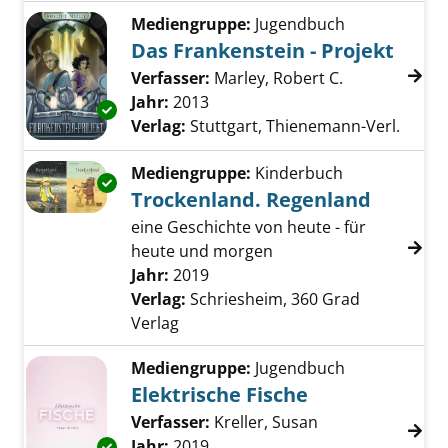
Mediengruppe:
Jugendbuch
Das Frankenstein - Projekt
Verfasser:
Marley, Robert C.
Suche nach d
Jahr:
2013
Exemplar-Details von Das Frankenstein - Proj
Verlag:
Stuttgart, Thienemann-Verl.
Mediengruppe:
Kinderbuch
Exemplar-Details von Trockenland. Regenlan
Trockenland. Regenland
eine Geschichte von heute - für
heute und morgen
Suche nach diesem Verfasser
Jahr:
2019
Verlag:
Schriesheim, 360 Grad
Verlag
Mediengruppe:
Jugendbuch
Elektrische Fische
Verfasser:
Kreller, Susan
Suche nach dies
Jahr:
2019
Exemplar-Details von Elektrische Fische anze