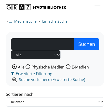
Zum Inhalt springen
Zu den Suchfiltern springen
Zur Trefferliste springen
›
...
›
Mediensuche
Einfache Suche
Wählen Sie die Medienart nach der Sie suchen wollen
Alle
Physische Medien
E-Medien
Erweiterte Filterung
Suche verfeinern (Erweiterte Suche)
Sortieren nach