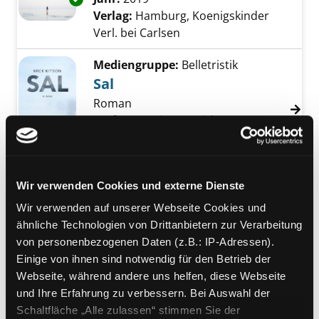
Verlag:
Hamburg, Koenigskinder
Verl. bei Carlsen
Mediengruppe:
Belletristik
Sal
Roman
Verfasser:
Kitson, Mick
Suche nach diesem
Exemplar-Details von Sal anzeigen
Jahr:
2019
Verlag:
Köln, Kiepenheuer u. Witsch
Mediengruppe:
Kinderbuch
Wir verwenden Cookies und externe Dienste
Forschungsgruppe
Wir verwenden auf unserer Webseite Cookies und
Erbsensuppe
ähnliche Technologien von Drittanbietern zur Verarbeitung
Exemplar-Details von Forschungsgruppe Erb
von personenbezogenen Daten (z.B.: IP-Adressen).
oder wie wir Omas großem
Einige von ihnen sind notwendig für den Betrieb der
Geheimnis auf die Spur kamen
Webseite, während andere uns helfen, diese Webseite
Verfasser:
Patwardhan, Rieke
Suche nach 
und Ihre Erfahrung zu verbessern. Bei Auswahl der
Jahr:
2019
Schaltfläche „Alle zulassen“ stimmen Sie der
Verlag:
München, Knesebeck