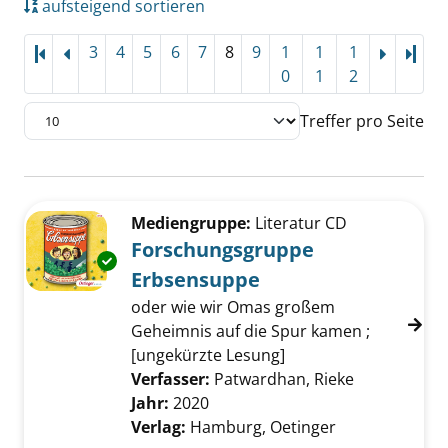
aufsteigend sortieren
3
4
5
6
7
8
9
1
1
1
Letz
0
1
2
Treffer pro Seite
Suchergebnis
Zu den Suchfiltern springen
Mediengruppe:
Literatur CD
Forschungsgruppe
Exemplar-Details von Forschungsgruppe Erb
Erbsensuppe
oder wie wir Omas großem
Geheimnis auf die Spur kamen ;
[ungekürzte Lesung]
Verfasser:
Patwardhan, Rieke
Suche nach 
Jahr:
2020
Verlag:
Hamburg, Oetinger