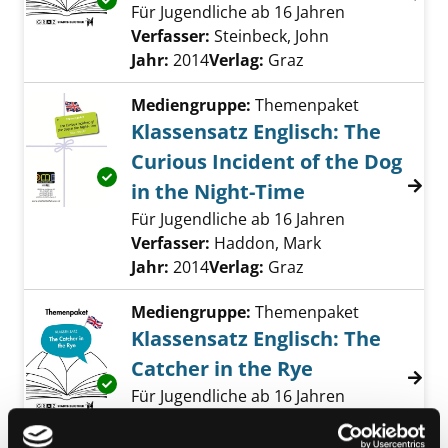
Exemplar-Details von Klassensatz Englisch: 
Für Jugendliche ab 16 Jahren
Verfasser:
Steinbeck, John
Suche nach die
Jahr:
2014
Verlag:
Graz
Mediengruppe:
Themenpaket
Klassensatz Englisch: The
Curious Incident of the Dog
Exemplar-Details von Klassensatz Englisch: T
in the Night-Time
Für Jugendliche ab 16 Jahren
Verfasser:
Haddon, Mark
Suche nach dies
Jahr:
2014
Verlag:
Graz
Mediengruppe:
Themenpaket
Klassensatz Englisch: The
Catcher in the Rye
Exemplar-Details von Klassensatz Englisch: T
Für Jugendliche ab 16 Jahren
Verfasser:
Salinger, Jerome David
Suche n
Jahr:
2014
Verlag:
Graz