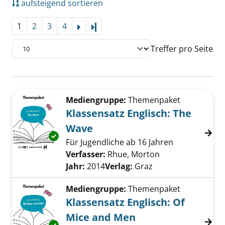
aufsteigend sortieren
1
2
3
4
Letzte Seite
Treffer pro Seite
Suchergebnis
Zu den Suchfiltern springen
Mediengruppe:
Themenpaket
Klassensatz Englisch: The
Wave
Exemplar-Details von Klassensatz Englisch: 
Für Jugendliche ab 16 Jahren
Verfasser:
Rhue, Morton
Suche nach dies
Jahr:
2014
Verlag:
Graz
Mediengruppe:
Themenpaket
Klassensatz Englisch: Of
Mice and Men