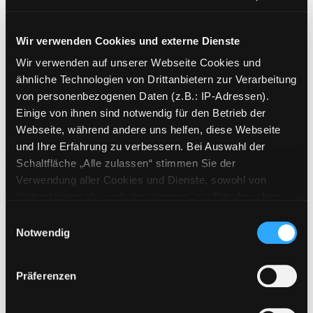
Mediengruppe:
Themenpaket
Wir verwenden Cookies und externe Dienste
Klassensatz Englisch: Holes
Wir verwenden auf unserer Webseite Cookies und
Für Jugendliche ab 15 Jahren
Exemplar-Details von Klassensatz Englisch: H
ähnliche Technologien von Drittanbietern zur Verarbeitung
Verfasser:
Sacher, Louis
Suche nach diese
von personenbezogenen Daten (z.B.: IP-Adressen).
Jahr:
2014
Verlag:
Graz
Einige von ihnen sind notwendig für den Betrieb der
Mediengruppe:
Themenpaket
Webseite, während andere uns helfen, diese Webseite
Entwicklungspolitik heute
und Ihre Erfahrung zu verbessern. Bei Auswahl der
Schaltfläche „Alle zulassen“ stimmen Sie der
Ein Themenpaket für Jugendliche ab
Verwendung aller Cookies und Dienste, sowohl von
Exemplar-Details von Entwicklungspolitik he
16 Jahren
Drittanbietern als auch den eigenen, zu. Bitte beachten
Suche nach diesem Verfasser
Jahr:
2012
Verlag:
Graz
Sie, dass bei Verwendung von Diensten und Setzen von
Einwilligungsauswahl
Cookies von Drittanbietern, eine Verarbeitung in
Notwendig
Mediengruppe:
Themenpaket
unsicheren Drittländern (Länder außerhalb des EWR
Globales Lernen
ohne adäquates Datenschutzniveau) stattfinden kann. In
Ein Themenpaket für Jugendliche
Präferenzen
diesem Zusammenhang können aktuell Risiken für
Exemplar-Details von Globales Lernen anzei
von 14 - 18 Jahren
Betroffene nicht vollständig ausgeschlossen werden.
Suche nach diesem Verfasser
Jahr:
2012
Verlag:
Graz