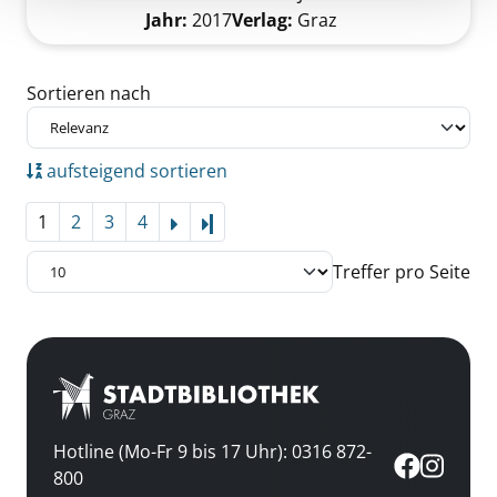
Suche nach diesem Verfasser
Jahr:
2017
Verlag:
Graz
Zu den Suchfiltern springen
Sortieren nach
aufsteigend sortieren
1
2
3
4
Letzte Seite
Treffer pro Seite
Hotline (Mo-Fr 9 bis 17 Uhr): 0316 872-
800