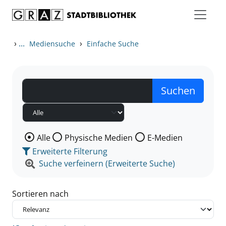
Zum Inhalt springen
Zu den Suchfiltern springen
Zur Trefferliste springen
›
...
›
Mediensuche
Einfache Suche
Wählen Sie die Medienart nach der Sie suchen wollen
Alle
Physische Medien
E-Medien
Erweiterte Filterung
Suche verfeinern (Erweiterte Suche)
Sortieren nach