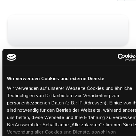
Mein erstes Türkisch
Bildwörterbuch
Mediengruppe:
Kinderbuch
Wir verwenden Cookies und externe Dienste
Übergeordnetes Werk:
Interkulturelle Bibliothek III
Wir verwenden auf unserer Webseite Cookies und ähnliche
Beschreibung ein-/ausblenden
Technologien von Drittanbietern zur Verarbeitung von
personenbezogenen Daten (z.B.: IP-Adressen). Einige von i
Mehr Informationen ein-/ausblenden
sind notwendig für den Betrieb der Webseite, während ander
uns helfen, diese Webseite und Ihre Erfahrung zu verbessern
Bei Auswahl der Schaltfläche „Alle zulassen“ stimmen Sie de
Medium auf die Postliste setzen
Verwendung aller Cookies und Dienste, sowohl von