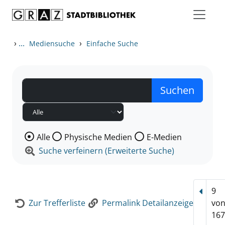
Zum Inhalt springen
Zur Detailanzeige springen
›
...
›
Mediensuche
Einfache Suche
Wählen Sie die Medienart nach der Sie suchen wollen
Alle
Physische Medien
E-Medien
Suche verfeinern (Erweiterte Suche)
9
Vorhe
Zur Trefferliste
Permalink Detailanzeige
vo
167