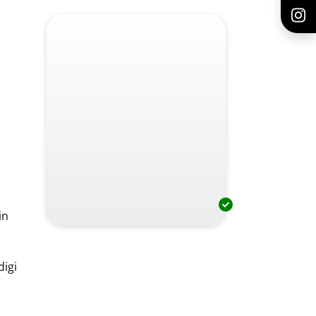
in
digi