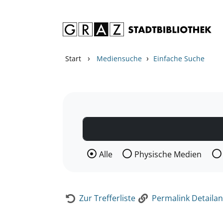
Zum Inhalt springen
Zur Detailanzeige springen
›
›
Start
Mediensuche
Einfache Suche
Wählen Sie die Medienart nach der Si
Alle
Physische Medien
Zur Trefferliste
Permalink Detailan