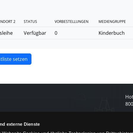
ANDORT 2
STATUS
VORBESTELLUNGEN
MEDIENGRUPPE
sleihe
Verfügbar
0
Kinderbuch
tliste setzen
Hot
80
N
nd externe Dienste