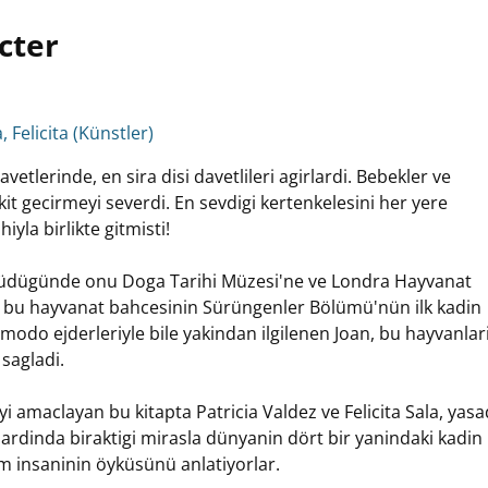
cter
, Felicita (Künstler)
vetlerinde, en sira disi davetlileri agirlardi. Bebekler ve
kit gecirmeyi severdi. En sevdigi kertenkelesini her yere
yla birlikte gitmisti!
üyüdügünde onu Doga Tarihi Müzesi'ne ve Londra Hayvanat
a bu hayvanat bahcesinin Sürüngenler Bölümü'nün ilk kadin
o ejderleriyle bile yakindan ilgilenen Joan, bu hayvanlar
sagladi.
i amaclayan bu kitapta Patricia Valdez ve Felicita Sala, yasa
ardinda biraktigi mirasla dünyanin dört bir yanindaki kadin
m insaninin öyküsünü anlatiyorlar.