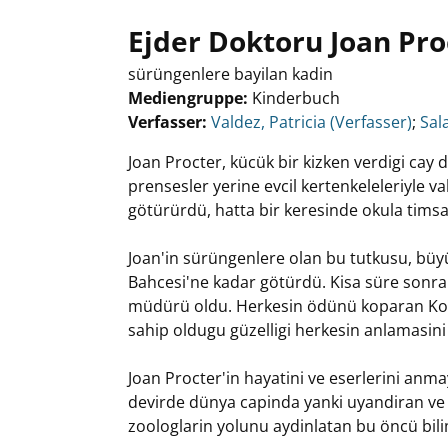
Ejder Doktoru Joan Pro
sürüngenlere bayilan kadin
Mediengruppe:
Kinderbuch
Verfasser:
Suche nach diesem Verfasser
Valdez, Patricia (Verfasser)
;
Sala
Joan Procter, kücük bir kizken verdigi cay da
prensesler yerine evcil kertenkeleleriyle va
götürürdü, hatta bir keresinde okula timsahi
Joan'in sürüngenlere olan bu tutkusu, b
Bahcesi'ne kadar götürdü. Kisa süre sonr
müdürü oldu. Herkesin ödünü koparan Komod
sahip oldugu güzelligi herkesin anlamasini 
Joan Procter'in hayatini ve eserlerini anmay
devirde dünya capinda yanki uyandiran ve 
zoologlarin yolunu aydinlatan bu öncü bili