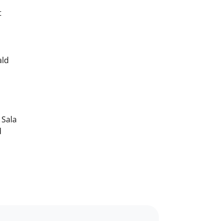
t
ald
 Sala
d