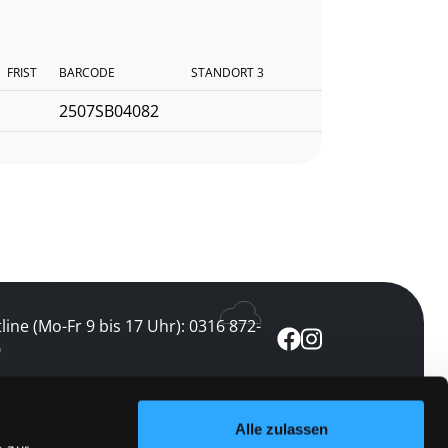
FRIST
BARCODE
STANDORT 3
2507SB04082
line (Mo-Fr 9 bis 17 Uhr): 0316 872-
0
ewsletter abonnieren
Alle zulassen