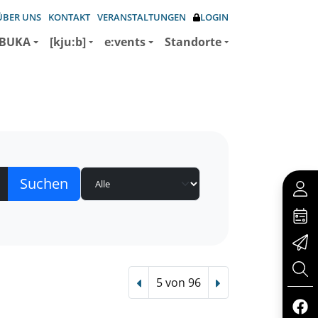
ÜBER UNS
KONTAKT
VERANSTALTUNGEN
LOGIN
BUKA
[kju:b]
e:vents
Standorte
5 von 96
Vorheriger Treffer
Nächster Treffer