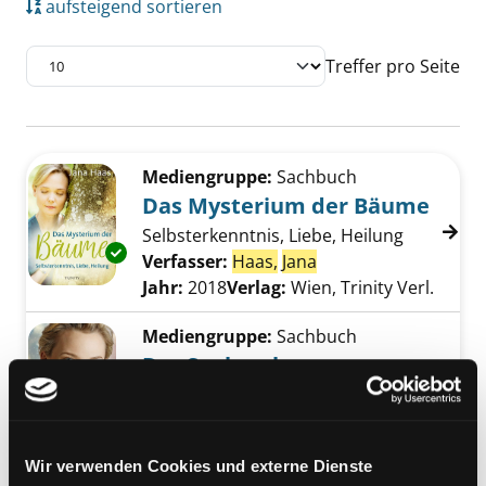
aufsteigend sortieren
Treffer pro Seite
Suchergebnis
Zu den Suchfiltern springen
Mediengruppe:
Sachbuch
Das Mysterium der Bäume
Selbsterkenntnis, Liebe, Heilung
Exemplar-Details von Das Mysterium der Bä
Verfasser:
Haas,
Jana
Suche nach diesem 
Jahr:
2018
Verlag:
Wien, Trinity Verl.
Mediengruppe:
Sachbuch
Der Seelenplan
was unser Schicksal bestimmt
Exemplar-Details von Der Seelenplan anzeig
Verfasser:
Haas,
Jana
;
Wider,
Werner
Suche nach diesem Verfasser
Wir verwenden Cookies und externe Dienste
Jahr:
2015
Verlag:
München, Trinity