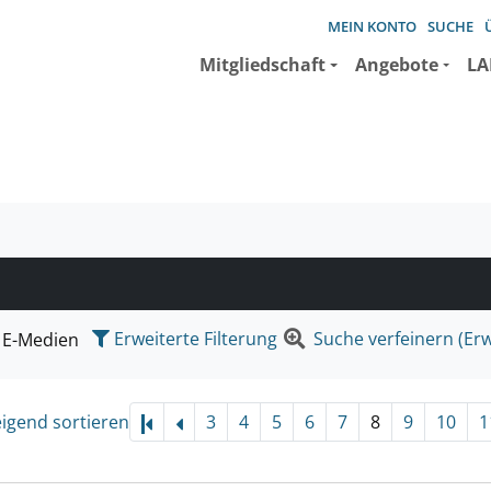
MEIN KONTO
SUCHE
Mitgliedschaft
Angebote
LA
e suchen wollen.
Erweiterte Filterung
Suche verfeinern (Erw
E-Medien
eigend sortieren
3
4
5
6
7
8
9
10
1