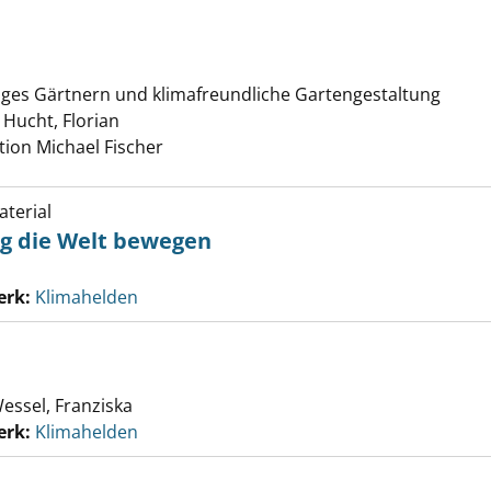
 Grün anzeigen
iges Gärtnern und klimafreundliche Gartengestaltung
;
Hucht, Florian
Suche nach diesem Verfasser
ition Michael Fischer
terial
ag die Welt bewegen
erk:
Klimahelden
essel, Franziska
erk:
Klimahelden