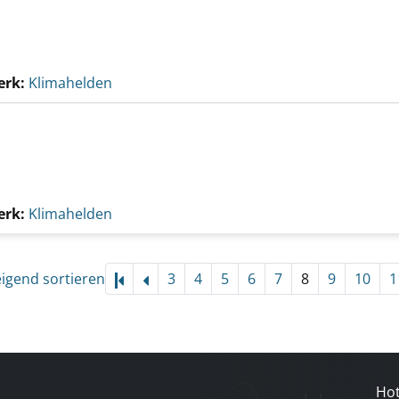
erk:
Klimahelden
erk:
Klimahelden
eigend sortieren
3
4
5
6
7
8
9
10
1
Hot