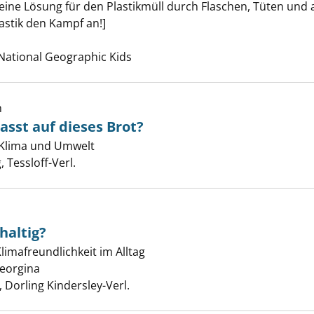
eine Lösung für den Plastikmüll durch Flaschen, Tüten und a
lastik den Kampf an!]
nach diesem Verfasser
National Geographic Kids
h
asst auf dieses Brot?
Regenwald passt auf dieses Brot? anzeigen
 Klima und Umwelt
er
 Tessloff-Verl.
haltig?
limafreundlichkeit im Alltag
irklich nachhaltig? anzeigen
Georgina
Suche nach diesem Verfasser
Dorling Kindersley-Verl.