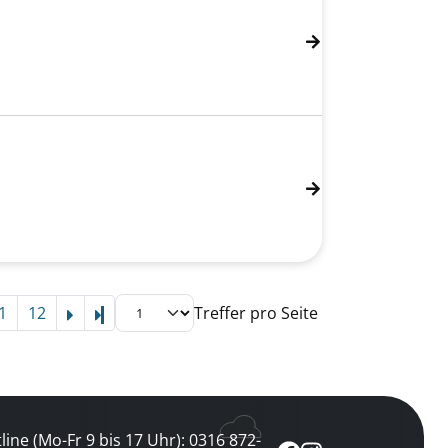
1
12
Treffer pro Seite
Letzte Seite
line (Mo-Fr 9 bis 17 Uhr): 0316 872-