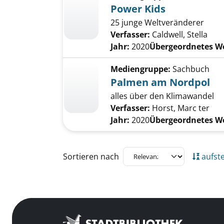
Power Kids
25 junge Weltveränderer
Verfasser:
Caldwell, Stella
Jahr:
2020
Übergeordnetes W
Mediengruppe:
Sachbuch
Palmen am Nordpol
alles über den Klimawandel
Verfasser:
Horst, Marc ter
Jahr:
2020
Übergeordnetes W
Zu den Suchfiltern springen
Sortieren nach
aufst