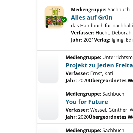
Mediengruppe:
Sachbuch
Alles auf Grün
Exemplar-Details von Alles auf
das Handbuch für nachhalt
Verfasser:
Hucht, Deborah
Jahr:
2021
Verlag:
Igling, Ed
Mediengruppe:
Unterrichtsma
Projekt zu Jeden Freit
Verfasser:
Ernst, Kati
Jahr:
2020
Übergeordnetes W
Mediengruppe:
Sachbuch
You for Future
Verfasser:
Wessel, Günther
;
W
Jahr:
2020
Übergeordnetes W
Mediengruppe:
Sachbuch