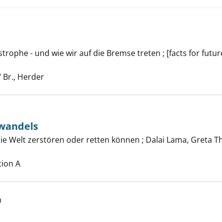
strophe - und wie wir auf die Bremse treten ; [facts for futur
 anzeigen
 nach diesem Verfasser
/ Br., Herder
awandels
fe des Klimawandels anzeigen
ie Welt zerstören oder retten können ; Dalai Lama, Greta 
er
tion A
h
n Plastik anzeigen