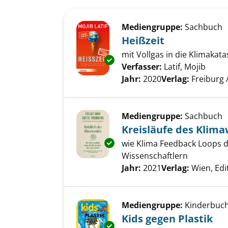
Suchergebnis
Zu den Suchfiltern springen
Mediengruppe:
Sachbuch
Heißzeit
mit Vollgas in die Klimakata
Exemplar-Details von Heißzeit
Verfasser:
Latif, Mojib
Suche
Jahr:
2020
Verlag:
Freiburg 
Mediengruppe:
Sachbuch
Kreisläufe des Klim
Exemplar-Details von Kreisläu
wie Klima Feedback Loops d
Wissenschaftlern
Suche nach diesem Verfass
Jahr:
2021
Verlag:
Wien, Edi
Mediengruppe:
Kinderbuc
Kids gegen Plastik
Exemplar-Details von Kids gege