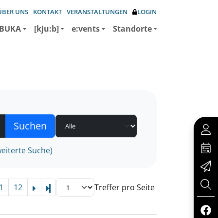
ÜBER UNS
KONTAKT
VERANSTALTUNGEN
LOGIN
BUKA
[kju:b]
e:vents
Standorte
eiterte Suche)
1
12
Treffer pro Seite
Letzte Seite