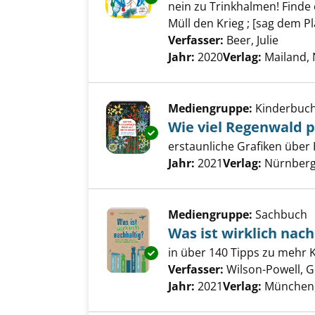
nein zu Trinkhalmen! Finde 
Müll den Krieg ; [sag dem P
Verfasser:
Beer, Julie
Suche 
Jahr:
2020
Verlag:
Mailand, 
Mediengruppe:
Kinderbuc
Wie viel Regenwald p
Exemplar-Details von Wie viel 
erstaunliche Grafiken über
Suche nach diesem Verfass
Jahr:
2021
Verlag:
Nürnberg,
Mediengruppe:
Sachbuch
Was ist wirklich nach
in über 140 Tipps zu mehr K
Exemplar-Details von Was ist w
Verfasser:
Wilson-Powell, 
Jahr:
2021
Verlag:
München, 