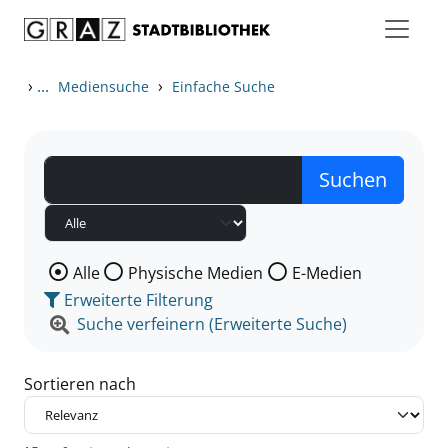
Zum Inhalt springen
Zu den Suchfiltern springen
Zur Trefferliste springen
›
...
›
Mediensuche
Einfache Suche
Wählen Sie die Medienart nach der Sie suchen wollen
Alle
Physische Medien
E-Medien
Erweiterte Filterung
Suche verfeinern (Erweiterte Suche)
Sortieren nach