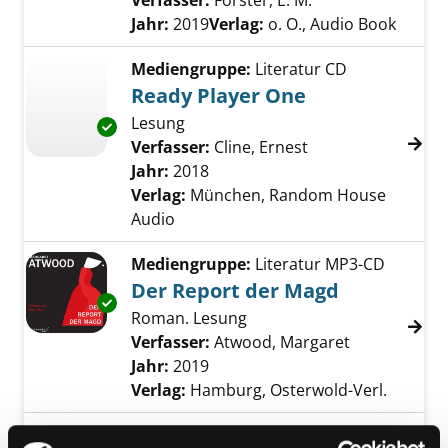
Verfasser:
Forster, E. M.
Suche nach diese
Jahr:
2019
Verlag:
o. O., Audio Book
Mediengruppe:
Literatur CD
Ready Player One
Lesung
Exemplar-Details von Ready Player One anze
Verfasser:
Cline, Ernest
Suche nach diesem
Jahr:
2018
Verlag:
München, Random House
Audio
Mediengruppe:
Literatur MP3-CD
Der Report der Magd
Exemplar-Details von Der Report der Magd a
Roman. Lesung
Verfasser:
Atwood, Margaret
Suche nach 
Jahr:
2019
Verlag:
Hamburg, Osterwold-Verl.
Mediengruppe:
Literatur CD