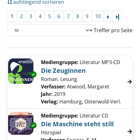
aufsteigend sortieren
1
2
3
4
5
6
7
8
9
10
Letzte Se
Treffer pro Seite
Suchergebnis
Zu den Suchfiltern springen
Mediengruppe:
Literatur MP3-CD
Die Zeuginnen
Exemplar-Details von Die Zeuginnen anzeige
Roman. Lesung
Verfasser:
Atwood, Margaret
Suche nach 
Jahr:
2019
Verlag:
Hamburg, Osterwold-Verl.
Mediengruppe:
Literatur CD
Die Maschine steht still
Exemplar-Details von Die Maschine steht stil
Hörspiel