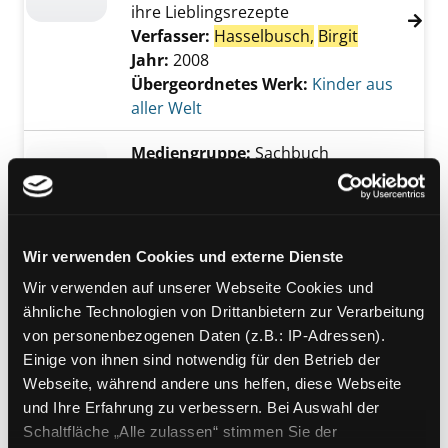
ihre Lieblingsrezepte
Verfasser:
Hasselbusch,
Birgit
Jahr:
2008
Übergeordnetes Werk:
Kinder aus
aller Welt
Mediengruppe:
Sachbuch
Kinder aus aller Welt
Sternchenköche machen Appetit auf
ihre Lieblingsrezepte
Verfasser:
Hasselbusch,
Birgit
Wir verwenden Cookies und externe Dienste
Jahr:
2008
Wir verwenden auf unserer Webseite Cookies und
Übergeordnetes Werk:
Rund um
ähnliche Technologien von Drittanbietern zur Verarbeitung
Kinder in aller Welt
von personenbezogenen Daten (z.B.: IP-Adressen).
Einige von ihnen sind notwendig für den Betrieb der
Mediengruppe:
Kinderbuch
Webseite, während andere uns helfen, diese Webseite
Kinder aus aller Welt
und Ihre Erfahrung zu verbessern. Bei Auswahl der
Sternchenköche machen Appetit auf
Schaltfläche „Alle zulassen“ stimmen Sie der