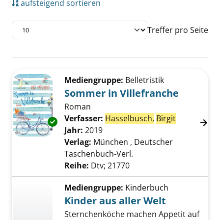
aufsteigend sortieren
Treffer pro Seite
Suchergebnis
Zu den Suchfiltern springen
Mediengruppe:
Belletristik
Sommer in Villefranche
Roman
Verfasser:
Hasselbusch,
Birgit
Suche nach
Exemplar-Details von Sommer in Villefranche
Jahr:
2019
Verlag:
München , Deutscher
Taschenbuch-Verl.
Reihe:
Dtv; 21770
Mediengruppe:
Kinderbuch
Kinder aus aller Welt
Sternchenköche machen Appetit auf