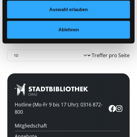
Datenschutzerklärung
und in unserem
Impressum
.
Auswahl erlauben
Zu den Suchfiltern springen
Sortieren nach
Ablehnen
aufsteigend sortieren
Treffer pro Seite
Hotline (Mo-Fr 9 bis 17 Uhr): 0316 872-
800
Mitgliedschaft
Angebote