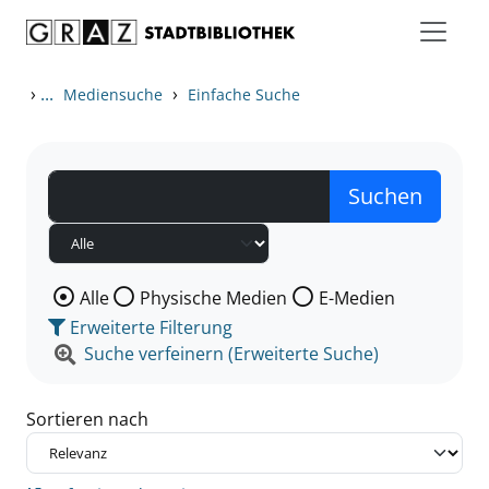
Zum Inhalt springen
Zu den Suchfiltern springen
Zur Trefferliste springen
›
...
›
Mediensuche
Einfache Suche
Wählen Sie die Medienart nach der Sie suchen wollen
Alle
Physische Medien
E-Medien
Erweiterte Filterung
Suche verfeinern (Erweiterte Suche)
Sortieren nach