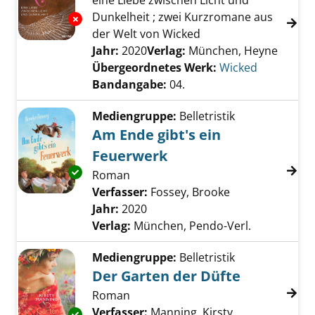
eine Liebe zwischen Licht und
Dunkelheit ; zwei Kurzromane aus
Exemplar-Details von 04.; Kissed anzeigen
der Welt von Wicked
Suche nach diesem Verfasser
Jahr:
2020
Verlag:
München, Heyne
Übergeordnetes Werk:
Wicked
Bandangabe:
04.
Mediengruppe:
Belletristik
Am Ende gibt's ein
Feuerwerk
Exemplar-Details von Am Ende gibt's ein Feu
Roman
Verfasser:
Fossey, Brooke
Suche nach die
Jahr:
2020
Verlag:
München, Pendo-Verl.
Mediengruppe:
Belletristik
Der Garten der Düfte
Roman
Verfasser:
Manning, Kirsty
Suche nach die
Exemplar-Details von Der Garten der Düfte a