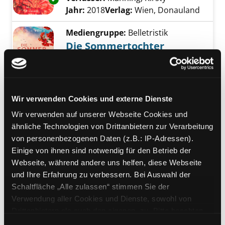
Jahr:
2018
Verlag:
Wien, Donauland
Mediengruppe:
Belletristik
Die Sommertochter
Roman
Verfasser:
Shehadi, Muna
Suche nach die
Exemplar-Details von Die Sommertochter an
Jahr:
2020
Verlag:
Köln, Lübbe
Reihe:
Lübbe; 17969
Wir verwenden Cookies und externe Dienste
Wir verwenden auf unserer Webseite Cookies und
Mediengruppe:
Belletristik
ähnliche Technologien von Drittanbietern zur Verarbeitung
Heute ist ein guter Tag zum
von personenbezogenen Daten (z.B.: IP-Adressen).
Glücklichsein
Einige von ihnen sind notwendig für den Betrieb der
Roman
Exemplar-Details von Heute ist ein guter Tag
Webseite, während andere uns helfen, diese Webseite
Verfasser:
Vine, Lucy
Suche nach diesem V
und Ihre Erfahrung zu verbessern. Bei Auswahl der
Jahr:
2018
Schaltfläche „Alle zulassen“ stimmen Sie der
Verlag:
München, Blanvalet-Verl.
Verwendung aller Cookies und Dienste, sowohl von
Reihe:
Blanvalet; 0614
Drittanbietern als auch den eigenen, zu. Bitte beachten
Sie, dass bei Verwendung von Diensten und Setzen von