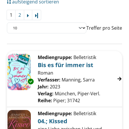
aufsteigend sortieren
1
2
Letzte Seite
Treffer pro Seite
Suchergebnis
Zu den Suchfiltern springen
Mediengruppe:
Belletristik
Bis es für immer ist
Roman
Verfasser:
Manning, Sarra
Suche nach die
Exemplar-Details von Bis es für immer ist an
Jahr:
2023
Verlag:
München, Piper-Verl.
Reihe:
Piper; 31742
Mediengruppe:
Belletristik
04.; Kissed