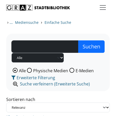
Zum Inhalt springen
Zu den Suchfiltern springen
Zur Trefferliste springen
›
...
›
Mediensuche
Einfache Suche
Wählen Sie die Medienart nach der Sie suchen wollen
Alle
Physische Medien
E-Medien
Erweiterte Filterung
Suche verfeinern (Erweiterte Suche)
Sortieren nach