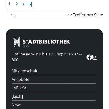
1
2
Letzte Seite
Treffer pro Seite
Hotline (Mo-Fr 9 bis 17 Uhr): 0316 872-
800
Mitgliedschaft
Angebote
LABUKA
[kju:b]
News