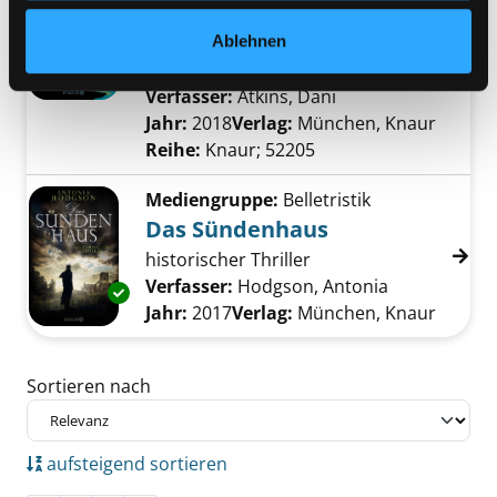
Das Leuchten unserer
Träume
Ablehnen
Exemplar-Details von Das Leuchten unserer
Roman
Verfasser:
Atkins, Dani
Suche nach diesem
Jahr:
2018
Verlag:
München, Knaur
Reihe:
Knaur; 52205
Mediengruppe:
Belletristik
Das Sündenhaus
historischer Thriller
Verfasser:
Hodgson, Antonia
Suche nach 
Exemplar-Details von Das Sündenhaus anzei
Jahr:
2017
Verlag:
München, Knaur
Zu den Suchfiltern springen
Sortieren nach
aufsteigend sortieren