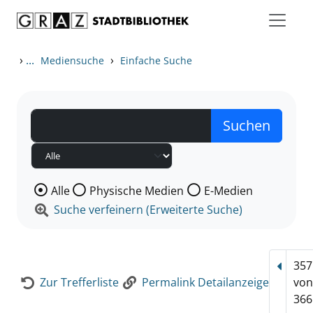
Zum Inhalt springen
Zur Detailanzeige springen
›
...
›
Mediensuche
Einfache Suche
Wählen Sie die Medienart nach der Sie suchen wollen
Alle
Physische Medien
E-Medien
Suche verfeinern (Erweiterte Suche)
357
Vorhe
Zur Trefferliste
Permalink Detailanzeige
vo
366