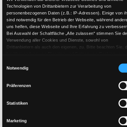
Technologien von Drittanbietern zur Verarbeitung von
personenbezogenen Daten (z.B.: IP-Adressen). Einige von i
sind notwendig für den Betrieb der Webseite, während ander
uns helfen, diese Webseite und Ihre Erfahrung zu verbessern
Bei Auswahl der Schaltfläche „Alle zulassen“ stimmen Sie de
Verwendung aller Cookies und Dienste, sowohl von
Drittanbietern als auch den eigenen, zu. Bitte beachten Sie, 
Aus aller Welt
bei Verwendung von Diensten und Setzen von Cookies von
Drittanbietern, eine Verarbeitung in unsicheren Drittländern
Einwilligungsauswahl
Für Kinder von 8 bis 11 Jahren
(Länder außerhalb des EWR ohne adäquates
Notwendig
Mediengruppe:
Themenpaket
Datenschutzniveau) stattfinden kann. In diesem Zusammen
Suche nach diesem Verfasser
können aktuell Risiken für Betroffene nicht vollständig
Beschreibung ein-/ausblenden
Präferenzen
ausgeschlossen werden. Eine Verarbeitung durch solche
Cookies oder Dienste erfolgt nur, wenn Sie die jeweilige
Mehr Informationen ein-/ausblenden
Einwilligung erteilen („Auswahl erlauben“) oder auf die
Statistiken
Schaltfläche „Alle zulassen“ klicken. Unter dem Punkt „Detai
zeigen“ finden Sie Erklärungen zu den verschiedenen Katego
Marketing
Exemplare
von Cookies und ähnlichen Technologien. Selbstverständlich