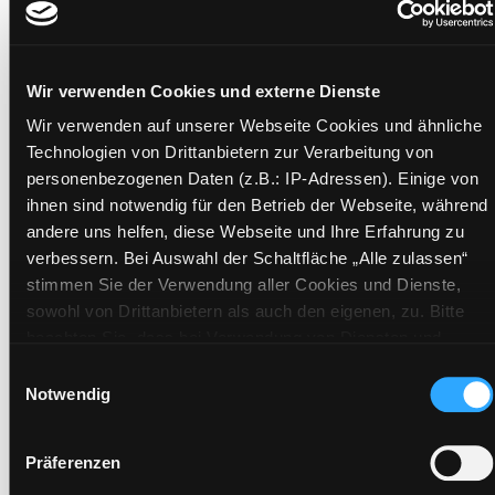
[im Schuber]
Mediengruppe:
Sachbuch
Suche nach diesem Verfasser
Beschreibung ein-/ausblenden
Wir verwenden Cookies und externe Dienste
Wir verwenden auf unserer Webseite Cookies und ähnliche
Mehr Informationen ein-/ausblenden
Technologien von Drittanbietern zur Verarbeitung von
personenbezogenen Daten (z.B.: IP-Adressen). Einige von
ihnen sind notwendig für den Betrieb der Webseite, während
Exemplare
andere uns helfen, diese Webseite und Ihre Erfahrung zu
verbessern. Bei Auswahl der Schaltfläche „Alle zulassen“
stimmen Sie der Verwendung aller Cookies und Dienste,
Zweigstelle:
Süd - Lauzilgasse
sowohl von Drittanbietern als auch den eigenen, zu. Bitte
Signatur:
VB.F DUN
beachten Sie, dass bei Verwendung von Diensten und
Standort 2:
Ausleihe
Setzen von Cookies von Drittanbietern, eine Verarbeitung in
Einwilligungsauswahl
Status:
Entliehen
unsicheren Drittländern (Länder außerhalb des EWR ohne
Notwendig
Vorbestellungen:
0
adäquates Datenschutzniveau) stattfinden kann. In diesem
Zusammenhang können aktuell Risiken für Betroffene nicht
Mediengruppe:
Sachbuch
Präferenzen
vollständig ausgeschlossen werden. Eine Verarbeitung
Frist:
27.08.2026