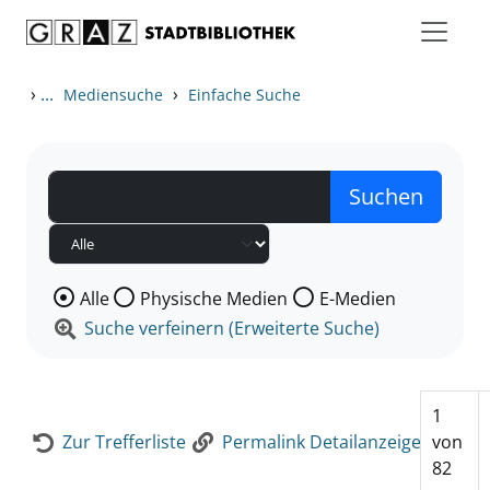
Zum Inhalt springen
Zur Detailanzeige springen
›
...
›
Mediensuche
Einfache Suche
Wählen Sie die Medienart nach der Sie suchen wollen
Alle
Physische Medien
E-Medien
Suche verfeinern (Erweiterte Suche)
1
Zur Trefferliste
Permalink Detailanzeige
von
82