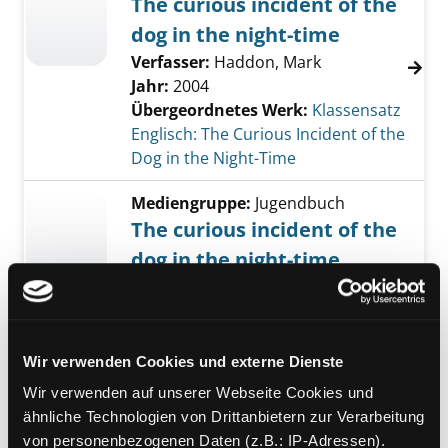
The curious incident of the
dog in the night-time
Verfasser:
Haddon, Mark
Jahr:
2004
Übergeordnetes Werk:
Klassensatz
Englisch: The Curious Incident of the
Dog in the Night-Time
Mediengruppe:
Jugendbuch
The curious incident of the
dog in the night-time
Verfasser:
Haddon, Mark
Jahr:
2004
Übergeordnetes Werk:
Klassensatz
Englisch: The Curious Incident of the
Wir verwenden Cookies und externe Dienste
Dog in the Night-Time
Wir verwenden auf unserer Webseite Cookies und
ähnliche Technologien von Drittanbietern zur Verarbeitung
Mediengruppe:
Jugendbuch
von personenbezogenen Daten (z.B.: IP-Adressen).