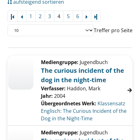
aufsteigend sortieren
1
2
3
4
5
6
Letzte Seite
Treffer pro Seite
Suchergebnis
Zu den Suchfiltern springen
Mediengruppe:
Jugendbuch
The curious incident of the
dog in the night-time
Verfasser:
Haddon, Mark
Jahr:
2004
Übergeordnetes Werk:
Klassensatz
Englisch: The Curious Incident of the
Dog in the Night-Time
Mediengruppe:
Jugendbuch