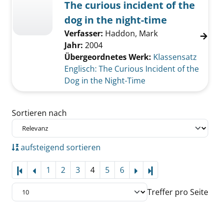
The curious incident of the
dog in the night-time
Verfasser:
Haddon, Mark
Jahr:
2004
Übergeordnetes Werk:
Klassensatz
Englisch: The Curious Incident of the
Dog in the Night-Time
Zu den Suchfiltern springen
Sortieren nach
aufsteigend sortieren
1
2
3
4
5
6
Letzte Seite
Treffer pro Seite