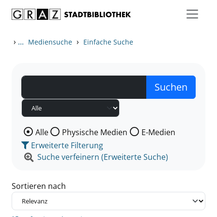
Zum Inhalt springen
Zu den Suchfiltern springen
Zur Trefferliste springen
›
...
›
Mediensuche
Einfache Suche
Wählen Sie die Medienart nach der Sie suchen wollen
Alle
Physische Medien
E-Medien
Erweiterte Filterung
Suche verfeinern (Erweiterte Suche)
Sortieren nach