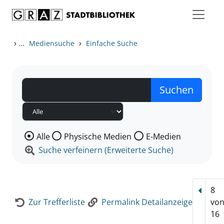
Zum Inhalt springen
Zur Detailanzeige springen
›
...
›
Mediensuche
Einfache Suche
Wählen Sie die Medienart nach der Sie suchen wollen
Alle
Physische Medien
E-Medien
Suche verfeinern (Erweiterte Suche)
8
Vorhe
Zur Trefferliste
Permalink Detailanzeige
vo
16