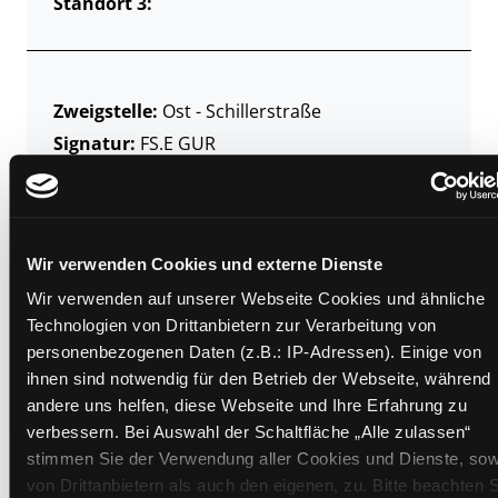
Standort 3:
Zweigstelle:
Ost - Schillerstraße
Signatur:
FS.E GUR
Standort 2:
Ausleihe
Status:
Verfügbar
Vorbestellungen:
0
Wir verwenden Cookies und externe Dienste
Mediengruppe:
Belletristik
Wir verwenden auf unserer Webseite Cookies und ähnliche
Frist:
Technologien von Drittanbietern zur Verarbeitung von
Barcode:
2206SB00002
personenbezogenen Daten (z.B.: IP-Adressen). Einige von
Standort 3:
ihnen sind notwendig für den Betrieb der Webseite, während
andere uns helfen, diese Webseite und Ihre Erfahrung zu
verbessern. Bei Auswahl der Schaltfläche „Alle zulassen“
stimmen Sie der Verwendung aller Cookies und Dienste, sow
Zweigstelle:
Süd - Lauzilgasse
von Drittanbietern als auch den eigenen, zu. Bitte beachten S