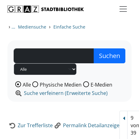
Zum Inhalt springen
Zur Detailanzeige springen
›
...
›
Mediensuche
Einfache Suche
Wählen Sie die Medienart nach der Sie suchen wollen
Alle
Physische Medien
E-Medien
Suche verfeinern (Erweiterte Suche)
9
Vorhe
Zur Trefferliste
Permalink Detailanzeige
vo
39