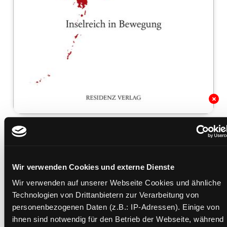
Japan
Inselreich der Bewegung
Mediengruppe:
Sachbuch
Wir verwenden Cookies und externe Dienste
Verfasser:
Suche nach diesem Verfasser
Brandner, Judith
Wir verwenden auf unserer Webseite Cookies und ähnliche
Beschreibung ein-/ausblenden
Technologien von Drittanbietern zur Verarbeitung von
personenbezogenen Daten (z.B.: IP-Adressen). Einige von
Mehr Informationen ein-/ausblenden
ihnen sind notwendig für den Betrieb der Webseite, während