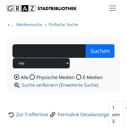
Zum Inhalt springen
Zur Detailanzeige springen
›
...
›
Mediensuche
Einfache Suche
Wählen Sie die Medienart nach der Sie suchen wollen
Alle
Physische Medien
E-Medien
Suche verfeinern (Erweiterte Suche)
1
Zur Trefferliste
Permalink Detailanzeige
von
3