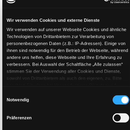
Verfasser:
Suche nach diesem Verfasser
Edwards, Nicola
Beschreibung ein-/ausblenden
Wir verwenden Cookies und externe Dienste
Wir verwenden auf unserer Webseite Cookies und ähnliche
Mehr Informationen ein-/ausblenden
Technologien von Drittanbietern zur Verarbeitung von
personenbezogenen Daten (z.B.: IP-Adressen). Einige von
ihnen sind notwendig für den Betrieb der Webseite, während
Exemplare
andere uns helfen, diese Webseite und Ihre Erfahrung zu
verbessern. Bei Auswahl der Schaltfläche „Alle zulassen“
Zweigstelle:
Zanklhof
stimmen Sie der Verwendung aller Cookies und Dienste,
sowohl von Drittanbietern als auch den eigenen, zu. Bitte
Signatur:
JF.E EDW
beachten Sie, dass bei Verwendung von Diensten und
Standort 2:
Ausleihe
Setzen von Cookies von Drittanbietern, eine Verarbeitung in
Einwilligungsauswahl
Status:
Verfügbar
unsicheren Drittländern (Länder außerhalb des EWR ohne
Notwendig
Vorbestellungen:
0
adäquates Datenschutzniveau) stattfinden kann. In diesem
Mediengruppe:
Kinderbuch
Zusammenhang können aktuell Risiken für Betroffene nicht
Präferenzen
vollständig ausgeschlossen werden. Eine Verarbeitung
Frist:
durch solche Cookies oder Dienste erfolgt nur, wenn Sie die
Barcode:
2001SB02859