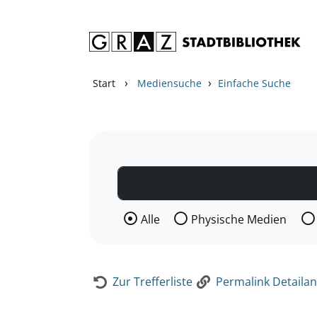
Zum Inhalt springen
Zur Detailanzeige springen
›
›
Start
Mediensuche
Einfache Suche
Wählen Sie die Medienart nach der Si
Alle
Physische Medien
Zur Trefferliste
Permalink Detailan