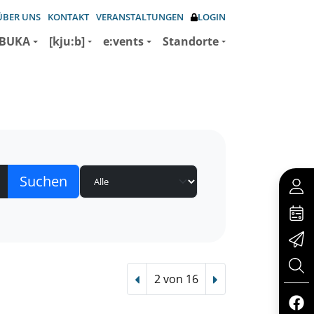
ÜBER UNS
KONTAKT
VERANSTALTUNGEN
LOGIN
BUKA
[kju:b]
e:vents
Standorte
2 von 16
Vorheriger Treffer
Nächster Treffer