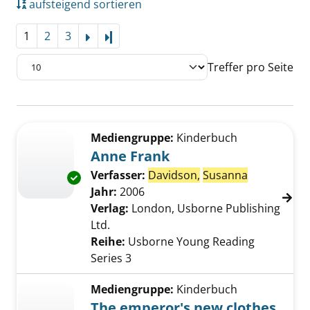
aufsteigend sortieren
1
2
3
Letzte Seite
Treffer pro Seite
Suchergebnis
Zu den Suchfiltern springen
Mediengruppe:
Kinderbuch
Anne Frank
Verfasser:
Davidson,
Susanna
Suche nach
Exemplar-Details von Anne Frank anzeigen
Jahr:
2006
Verlag:
London, Usborne Publishing
Ltd.
Reihe:
Usborne Young Reading
Series 3
Mediengruppe:
Kinderbuch
The emperor's new clothes