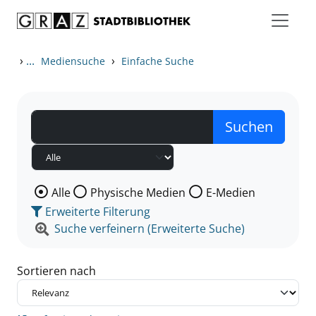
Zum Inhalt springen
Zu den Suchfiltern springen
Zur Trefferliste springen
›
...
›
Mediensuche
Einfache Suche
Wählen Sie die Medienart nach der Sie suchen wollen
Alle
Physische Medien
E-Medien
Erweiterte Filterung
Suche verfeinern (Erweiterte Suche)
Sortieren nach