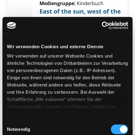
Mediengruppe:
Kinderbuch
East of the sun, west of the
moon
Verfasser:
Davidson,
Susanna
Jahr:
2009
Übergeordnetes Werk:
Usborne
Wir verwenden Cookies und externe Dienste
Young Reading Series 2
Wir verwenden auf unserer Webseite Cookies und
Mediengruppe:
Kinderbuch
ähnliche Technologien von Drittanbietern zur Verarbeitung
The Story of Pegasus
von personenbezogenen Daten (z.B.: IP-Adressen).
Einige von ihnen sind notwendig für den Betrieb der
Verfasser:
Davidson,
Susanna
Webseite, während andere uns helfen, diese Webseite
Jahr:
2011
und Ihre Erfahrung zu verbessern. Bei Auswahl der
Übergeordnetes Werk:
Usborne
Schaltfläche „Alle zulassen“ stimmen Sie der
Young Reading Series 1
Verwendung aller Cookies und Dienste, sowohl von
Drittanbietern als auch den eigenen, zu. Bitte beachten
Mediengruppe:
Kinderbuch
Sie, dass bei Verwendung von Diensten und Setzen von
Stories of Magic Ponies
Einwilligungsauswahl
Cookies von Drittanbietern, eine Verarbeitung in
Notwendig
Verfasser:
Davidson,
Susanna