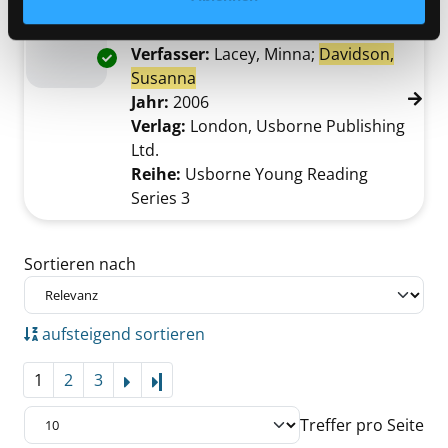
Mediengruppe:
Kinderbuch
Gladiators
Verfasser:
Lacey, Minna
;
Davidson,
Exemplar-Details von Gladiators anzeigen
Susanna
Suche nach diesem Verfasser
Jahr:
2006
Verlag:
London, Usborne Publishing
Ltd.
Reihe:
Usborne Young Reading
Series 3
Zu den Suchfiltern springen
Sortieren nach
aufsteigend sortieren
1
2
3
Letzte Seite
Treffer pro Seite