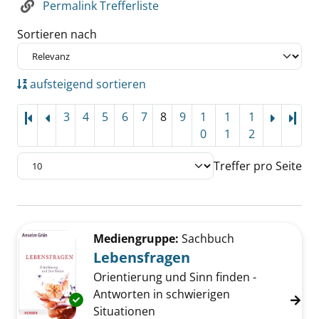
Permalink Trefferliste
Sortieren nach
aufsteigend sortieren
3
4
5
6
7
8
9
1
1
1
Letz
0
1
2
Treffer pro Seite
Suchergebnis
Zu den Suchfiltern springen
Mediengruppe:
Sachbuch
Lebensfragen
Orientierung und Sinn finden -
Antworten in schwierigen
Exemplar-Details von Lebensfragen anzeigen
Situationen