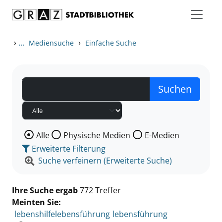
Zum Inhalt springen
Zu den Suchfiltern springen
Zur Trefferliste springen
›
...
›
Mediensuche
Einfache Suche
Wählen Sie die Medienart nach der Sie suchen wollen
Alle
Physische Medien
E-Medien
Erweiterte Filterung
Suche verfeinern (Erweiterte Suche)
Ihre Suche ergab
772 Treffer
Meinten Sie:
lebenshilfelebensführung
lebensführung