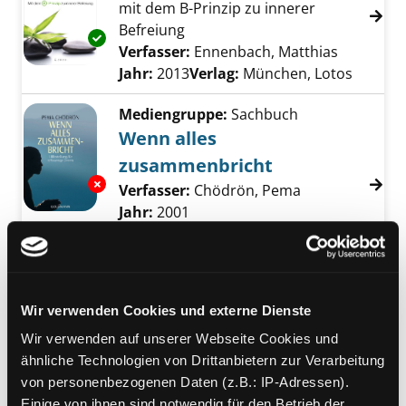
mit dem B-Prinzip zu innerer
Befreiung
Exemplar-Details von Buddhistische Lebensk
Verfasser:
Ennenbach, Matthias
Suche nac
Jahr:
2013
Verlag:
München, Lotos
Mediengruppe:
Sachbuch
Wenn alles
zusammenbricht
Exemplar-Details von Wenn alles zusammenb
Verfasser:
Chödrön, Pema
Suche nach die
Jahr:
2001
Verlag:
München, Goldmann
Reihe:
Goldmann; 21525
Mediengruppe:
Sachbuch
Wir verwenden Cookies und externe Dienste
Du hast es in der Hand!
Wir verwenden auf unserer Webseite Cookies und
fünf einfache Rituale für ein
Exemplar-Details von Du hast es in der Hand
ähnliche Technologien von Drittanbietern zur Verarbeitung
glücklicheres Leben
von personenbezogenen Daten (z.B.: IP-Adressen).
Verfasser:
Küstenmacher, Werner
Einige von ihnen sind notwendig für den Betrieb der