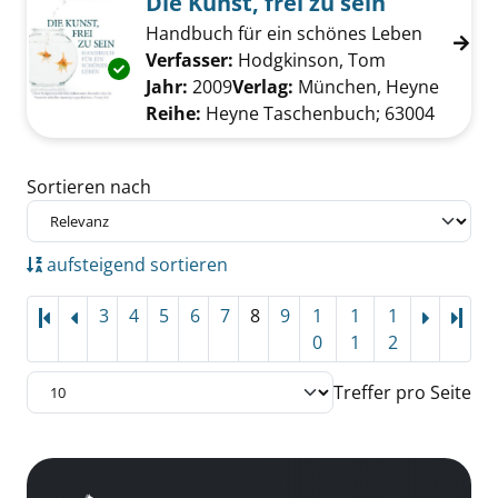
Die Kunst, frei zu sein
Handbuch für ein schönes Leben
Verfasser:
Hodgkinson, Tom
Suche nach d
Exemplar-Details von Die Kunst, frei zu sein 
Jahr:
2009
Verlag:
München, Heyne
Reihe:
Heyne Taschenbuch; 63004
Zu den Suchfiltern springen
Sortieren nach
aufsteigend sortieren
3
4
5
6
7
8
9
1
1
1
Letz
0
1
2
Treffer pro Seite