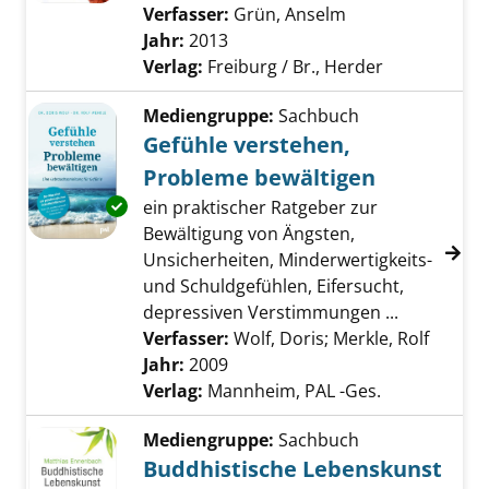
Verfasser:
Grün, Anselm
Suche nach dies
Jahr:
2013
Verlag:
Freiburg / Br., Herder
Mediengruppe:
Sachbuch
Gefühle verstehen,
Probleme bewältigen
Exemplar-Details von Gefühle verstehen, Pr
ein praktischer Ratgeber zur
Bewältigung von Ängsten,
Unsicherheiten, Minderwertigkeits-
und Schuldgefühlen, Eifersucht,
depressiven Verstimmungen ...
Verfasser:
Wolf, Doris
;
Merkle, Rolf
Suche 
Jahr:
2009
Verlag:
Mannheim, PAL -Ges.
Mediengruppe:
Sachbuch
Buddhistische Lebenskunst