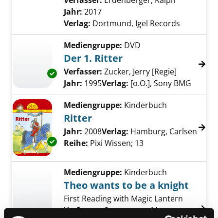
Verfasser:
Erdenberger, Ralph
Suche nach
Jahr:
2017
Verlag:
Dortmund, Igel Records
Mediengruppe:
DVD
Der 1. Ritter
Verfasser:
Zucker, Jerry [Regie]
Suche nach
Exemplar-Details von Der 1. Ritter anzeigen
Jahr:
1995
Verlag:
[o.O.], Sony BMG
Mediengruppe:
Kinderbuch
Ritter
Suche nach diesem Verfasser
Jahr:
2008
Verlag:
Hamburg, Carlsen
Exemplar-Details von Ritter anzeigen
Reihe:
Pixi Wissen; 13
Mediengruppe:
Kinderbuch
Theo wants to be a knight
First Reading with Magic Lantern
Verfasser:
Sauermann, Marcus