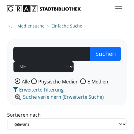
Zum Inhalt springen
Zu den Suchfiltern springen
Zur Trefferliste springen
›
...
›
Mediensuche
Einfache Suche
Wählen Sie die Medienart nach der Sie suchen wollen
Alle
Physische Medien
E-Medien
Erweiterte Filterung
Suche verfeinern (Erweiterte Suche)
Sortieren nach