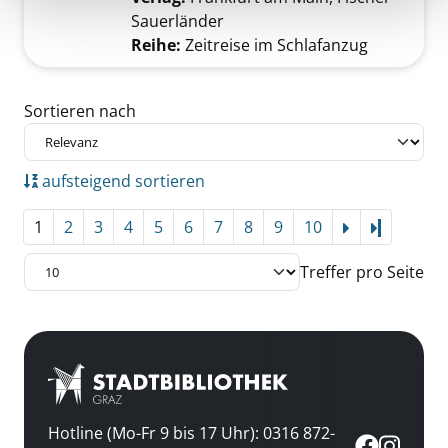
Sauerländer
Reihe:
Zeitreise im Schlafanzug
Zu den Suchfiltern springen
Sortieren nach
aufsteigend sortieren
1
2
3
4
5
6
7
8
9
10
Letzte Se
Treffer pro Seite
Hotline (Mo-Fr 9 bis 17 Uhr): 0316 872-