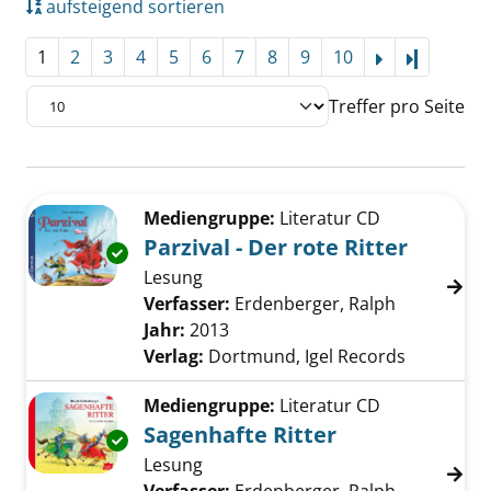
aufsteigend sortieren
1
2
3
4
5
6
7
8
9
10
Letzte Se
Treffer pro Seite
Suchergebnis
Zu den Suchfiltern springen
Mediengruppe:
Literatur CD
Parzival - Der rote Ritter
Exemplar-Details von Parzival - Der rote Ritt
Lesung
Verfasser:
Erdenberger, Ralph
Suche nach
Jahr:
2013
Verlag:
Dortmund, Igel Records
Mediengruppe:
Literatur CD
Sagenhafte Ritter
Exemplar-Details von Sagenhafte Ritter anze
Lesung