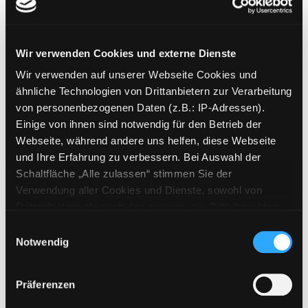
Jahr:
2004
Übergeordnetes Werk:
Let's read
English
Wir verwenden Cookies und externe Dienste
Mediengruppe:
Kinderbuch
Wir verwenden auf unserer Webseite Cookies und
Der Ritter ohne Socken
ähnliche Technologien von Drittanbietern zur Verarbeitung
Verfasser:
Oster, Christian
Suche nach die
von personenbezogenen Daten (z.B.: IP-Adressen).
Exemplar-Details von Der Ritter ohne Socken
Jahr:
2010
Einige von ihnen sind notwendig für den Betrieb der
Verlag:
Frankfurt a. M., Moritz
Webseite, während andere uns helfen, diese Webseite
und Ihre Erfahrung zu verbessern. Bei Auswahl der
Mediengruppe:
Kinderbuch
Schaltfläche „Alle zulassen“ stimmen Sie der
Forscherhandbuch Ritter
Verwendung aller Cookies und Dienste, sowohl von
Verfasser:
Osborne, Will
;
Osborne,
Drittanbietern als auch den eigenen, zu. Bitte beachten
Mary Pope
Sie, dass bei Verwendung von Diensten und Setzen von
Einwilligungsauswahl
Jahr:
2006
Cookies von Drittanbietern, eine Verarbeitung in
Notwendig
Übergeordnetes Werk:
So war es
unsicheren Drittländern (Länder außerhalb des EWR
im Mittelalter
ohne adäquates Datenschutzniveau) stattfinden kann. In
Präferenzen
diesem Zusammenhang können aktuell Risiken für
Exemplar-Details von Forscherhandbuch Ritt
Mediengruppe:
Kinderbuch
Betroffene nicht vollständig ausgeschlossen werden.