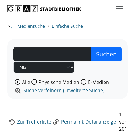
Zum Inhalt springen
Zur Detailanzeige springen
›
...
›
Mediensuche
Einfache Suche
Wählen Sie die Medienart nach der Sie suchen wollen
Alle
Physische Medien
E-Medien
Suche verfeinern (Erweiterte Suche)
1
Zur Trefferliste
Permalink Detailanzeige
von
201