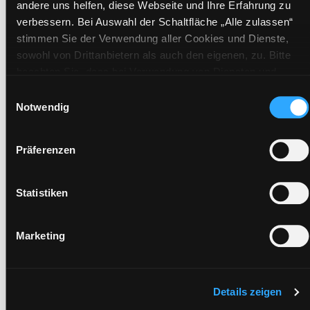
andere uns helfen, diese Webseite und Ihre Erfahrung zu
Standort 2:
Ausleihe
verbessern. Bei Auswahl der Schaltfläche „Alle zulassen“
Status:
Verfügbar
stimmen Sie der Verwendung aller Cookies und Dienste,
Vorbestellungen:
0
sowohl von Drittanbietern als auch den eigenen, zu. Bitte
Mediengruppe:
Literatur CD
beachten Sie, dass bei Verwendung von Diensten und
Frist:
Setzen von Cookies von Drittanbietern, eine Verarbeitung in
Einwilligungsauswahl
unsicheren Drittländern (Länder außerhalb des EWR ohne
Notwendig
Barcode:
1609SB01891
adäquates Datenschutzniveau) stattfinden kann. In diesem
Standort 3:
Zusammenhang können aktuell Risiken für Betroffene nicht
Präferenzen
vollständig ausgeschlossen werden. Eine Verarbeitung
durch solche Cookies oder Dienste erfolgt nur, wenn Sie die
jeweilige Einwilligung erteilen („Auswahl erlauben“) oder auf
Statistiken
Zweigstelle:
West - Eggenberg
die Schaltfläche „Alle zulassen“ klicken. Unter dem Punkt
Signatur:
TD.DR.E MEY
„Details zeigen“ finden Sie Erklärungen zu den
Standort 2:
Ausleihe
Marketing
verschiedenen Kategorien von Cookies und ähnlichen
Technologien. Selbstverständlich können Sie über unsere
Status:
Verfügbar
„Cookie-Einstellungen“ unter dem Button links unten oder im
Vorbestellungen:
0
Footer unter „Cookies“ die gesetzte Zustimmung jederzeit
Details zeigen
Mediengruppe:
Literatur CD
widerrufen und Ihre Einstellungen verändern.