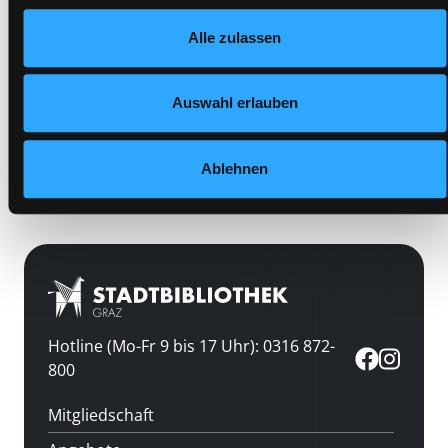
Frist:
Nähere Informationen finden Sie in unserer
Barcode:
1905SB02710
Alle zulassen
Datenschutzerklärung
und in unserem
Impressum
.
Standort 3:
Auswahl erlauben
Vorbestellen
Ablehnen
Medium auf die Postliste setzen
Hotline (Mo-Fr 9 bis 17 Uhr): 0316 872-
800
Mitgliedschaft