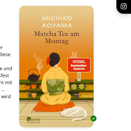
er
diese
de und
sfest
ht mit
...
 wird