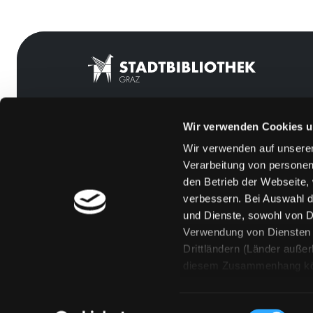
Wir verwenden Cookies u
Mitgliedschaft
Feedback
Wir verwenden auf unserer
Angebote
Kontakt
Verarbeitung von personen
LABUKA
Über uns
den Betrieb der Webseite,
verbessern. Bei Auswahl d
[kju:b]
Jobs
und Dienste, sowohl von Dr
News
Medienwunsch
Verwendung von Diensten u
Drittländern (Länder auße
Veranstaltungen
FAQs
diesem Zusammenhang könne
Standorte
Überweisungsdat
Eine Verarbeitung durch so
erteilen („Auswahl erlaube
Einwilligungsauswahl