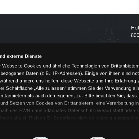
Hot
80
N
nd externe Dienste
 Webseite Cookies und ähnliche Technologien von Drittanbieter
und
bezogenen Daten (z.B.: IP-Adressen). Einige von ihnen sind not
j
 während andere uns helfen, diese Webseite und Ihre Erfahrung 
er Schaltfläche „Alle zulassen“ stimmen Sie der Verwendung all
ittanbietern als auch den eigenen, zu. Bitte beachten Sie, dass 
nd Setzen von Cookies von Drittanbietern, eine Verarbeitung i
rhalb des EWR ohne adäquates Datenschutzniveau) stattfinden k
n aktuell Risiken für Betroffene nicht vollständig ausgeschl
en
lche Cookies oder Dienste erfolgt nur, wenn Sie die jeweilige Ein
n“) oder auf die Schaltfläche „Alle zulassen“ klicken. Unter dem