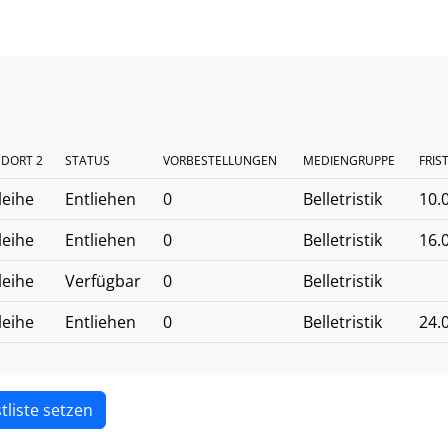
DORT 2
STATUS
VORBESTELLUNGEN
MEDIENGRUPPE
FRIS
leihe
Entliehen
0
Belletristik
10.
leihe
Entliehen
0
Belletristik
16.
leihe
Verfügbar
0
Belletristik
leihe
Entliehen
0
Belletristik
24.
tliste setzen