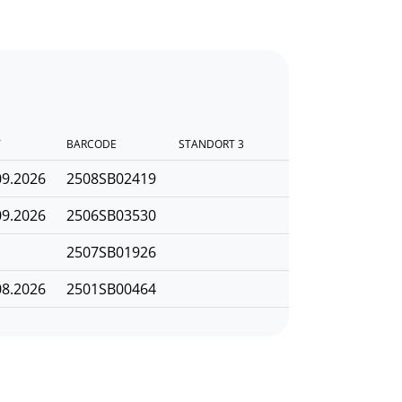
T
BARCODE
STANDORT 3
09.2026
2508SB02419
09.2026
2506SB03530
2507SB01926
08.2026
2501SB00464