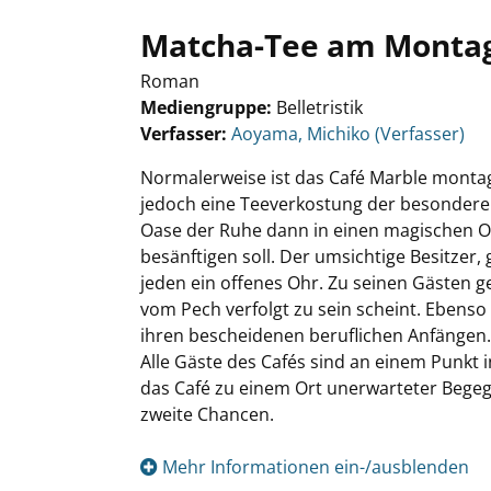
Matcha-Tee am Monta
Roman
Mediengruppe:
Belletristik
Verfasser:
Suche nach diesem Verfasser
Aoyama, Michiko (Verfasser)
Normalerweise ist das Café Marble monta
jedoch eine Teeverkostung der besonderen
Oase der Ruhe dann in einen magischen Ort
besänftigen soll. Der umsichtige Besitzer,
jeden ein offenes Ohr. Zu seinen Gästen ge
vom Pech verfolgt zu sein scheint. Ebenso 
ihren bescheidenen beruflichen Anfängen. S
Alle Gäste des Cafés sind an einem Punkt 
das Café zu einem Ort unerwarteter Bege
zweite Chancen.
Mehr Informationen ein-/ausblenden