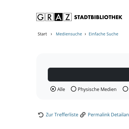
Zum Inhalt springen
Zur Detailanzeige springen
›
›
Start
Mediensuche
Einfache Suche
Wählen Sie die Medienart nach der Si
Alle
Physische Medien
Zur Trefferliste
Permalink Detailan