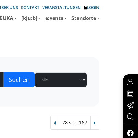
ÜBER UNS
KONTAKT
VERANSTALTUNGEN
LOGIN
BUKA
[kju:b]
e:vents
Standorte
28 von 167
Vorheriger Treffer
Nächster Treffer