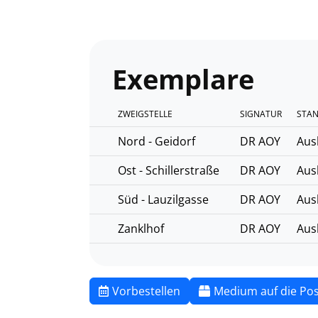
Exemplare
ZWEIGSTELLE
SIGNATUR
STAN
Nord - Geidorf
DR AOY
Aus
Ost - Schillerstraße
DR AOY
Aus
Süd - Lauzilgasse
DR AOY
Aus
Zanklhof
DR AOY
Aus
Vorbestellen
Medium auf die Pos