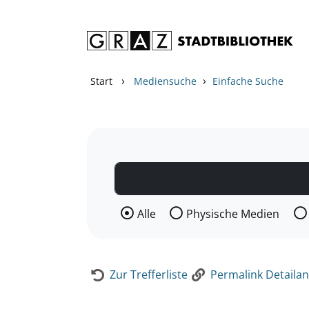
Zum Inhalt springen
Zur Detailanzeige springen
›
›
Start
Mediensuche
Einfache Suche
Wählen Sie die Medienart nach der Si
Alle
Physische Medien
Zur Trefferliste
Permalink Detailan