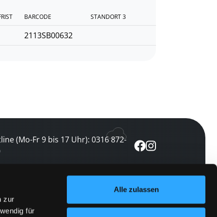
FRIST
BARCODE
STANDORT 3
2113SB00632
line (Mo-Fr 9 bis 17 Uhr): 0316 872-
0
ewsletter abonnieren
Alle zulassen
n zur
 keine Veranstaltung verpassen
wendig für