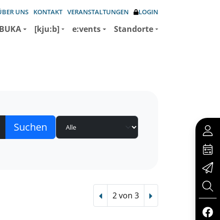
ÜBER UNS
KONTAKT
VERANSTALTUNGEN
LOGIN
BUKA
[kju:b]
e:vents
Standorte
2 von 3
Vorheriger Treffer
Nächster Treffer