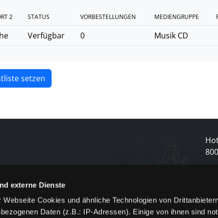
RT 2
STATUS
VORBESTELLUNGEN
MEDIENGRUPPE
ihe
Verfügbar
0
Musik CD
tliste setzen
Hot
80
N
nd externe Dienste
 Webseite Cookies und ähnliche Technologien von Drittanbieter
und
bezogenen Daten (z.B.: IP-Adressen). Einige von ihnen sind not