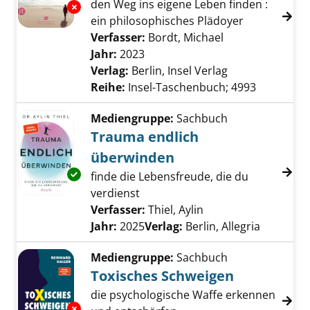
den Weg ins eigene Leben finden :
Exemplar-Details von Die Kunst, sich selbst 
ein philosophisches Plädoyer
Verfasser:
Bordt, Michael
Suche nach dies
Jahr:
2023
Verlag:
Berlin, Insel Verlag
Reihe:
Insel-Taschenbuch; 4993
Mediengruppe:
Sachbuch
Trauma endlich
überwinden
Exemplar-Details von Trauma endlich überw
finde die Lebensfreude, die du
verdienst
Verfasser:
Thiel, Aylin
Suche nach diesem 
Jahr:
2025
Verlag:
Berlin, Allegria
Mediengruppe:
Sachbuch
Toxisches Schweigen
die psychologische Waffe erkennen
Exemplar-Details von Toxisches Schweigen a