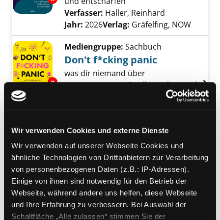
und entschärfen
Verfasser:
Haller, Reinhard
Suche nach di
Jahr:
2026
Verlag:
Gräfelfing, NOW
Mediengruppe:
Sachbuch
Don't f*cking panic
was dir niemand über
Exemplar-Details von Don't f*cking panic anz
Angststörungen, Panikattacken und
Depressionen erzählt
Verfasser:
Darragh, Kelsey
Suche nach di
Jahr:
2026
Verlag:
München, Piper
Wir verwenden Cookies und externe Dienste
Mediengruppe:
Sachbuch
Wir verwenden auf unserer Webseite Cookies und
Willst du normal sein oder
ähnliche Technologien von Drittanbietern zur Verarbeitung
glücklich?
von personenbezogenen Daten (z.B.: IP-Adressen).
Einige von ihnen sind notwendig für den Betrieb der
Aufbruch in ein neues Leben und
Exemplar-Details von Willst du normal sein o
Webseite, während andere uns helfen, diese Webseite
Lieben
und Ihre Erfahrung zu verbessern. Bei Auswahl der
Verfasser:
Betz, Robert
Suche nach diesem
Schaltfläche „Alle zulassen“ stimmen Sie der
Jahr:
2026