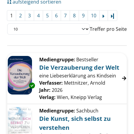
aufsteigend sortieren
1
2
3
4
5
6
7
8
9
10
Letzte Se
Treffer pro Seite
Suchergebnis
Zu den Suchfiltern springen
Mediengruppe:
Bestseller
Die Verzauberung der Welt
eine Liebeserklärung ans Kindsein
Verfasser:
Mettnitzer, Arnold
Suche nach 
Exemplar-Details von Die Verzauberung der 
Jahr:
2026
Verlag:
Wien, Kneipp Verlag
Mediengruppe:
Sachbuch
Die Kunst, sich selbst zu
verstehen