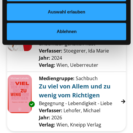
Verfasser:
Haghiri, Sina
Suche nach diese
Nähere Informationen finden Sie in unserer
Jahr:
2026
Verlag:
München, Kösel
Datenschutzerklärung
und in unserem
Impressum
.
Auswahl erlauben
Mediengruppe:
Sachbuch
Der Schatz der Frauen
Ablehnen
damit dir gelingt, was du für
Exemplar-Details von Der Schatz der Frauen 
undenkbar gehalten hast
Verfasser:
Stoegerer, Ida Marie
Suche nac
Jahr:
2024
Verlag:
Wien, Ueberreuter
Mediengruppe:
Sachbuch
Zu viel von Allem und zu
wenig vom Richtigen
Begegnung - Lebendigkeit - Liebe
Exemplar-Details von Zu viel von Allem und 
Verfasser:
Lehofer, Michael
Suche nach di
Jahr:
2026
Verlag:
Wien, Kneipp Verlag