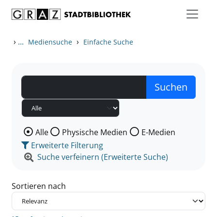
Zum Inhalt springen
Zu den Suchfiltern springen
Zur Trefferliste springen
›
...
›
Mediensuche
Einfache Suche
Wählen Sie die Medienart nach der Sie suchen wollen
Alle
Physische Medien
E-Medien
Erweiterte Filterung
Suche verfeinern (Erweiterte Suche)
Sortieren nach