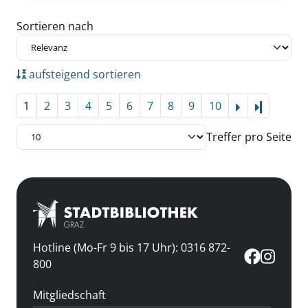
Zu den Suchfiltern springen
Sortieren nach
aufsteigend sortieren
1
2
3
4
5
6
7
8
9
10
Letzte Se
Treffer pro Seite
Hotline (Mo-Fr 9 bis 17 Uhr): 0316 872-
800
Mitgliedschaft