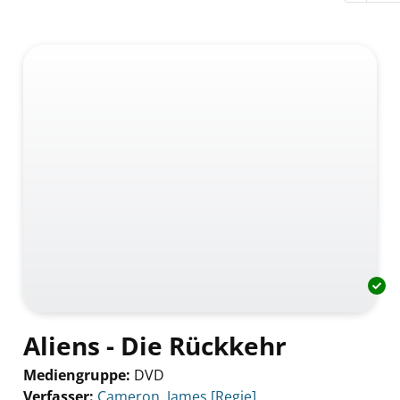
Aliens - Die Rückkehr
Mediengruppe:
DVD
Verfasser:
Suche nach diesem Verfasser
Cameron, James [Regie]