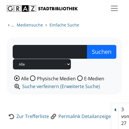
Zum Inhalt springen
Zur Detailanzeige springen
›
...
›
Mediensuche
Einfache Suche
Wählen Sie die Medienart nach der Sie suchen wollen
Alle
Physische Medien
E-Medien
Suche verfeinern (Erweiterte Suche)
3
Vorhe
Zur Trefferliste
Permalink Detailanzeige
vo
27