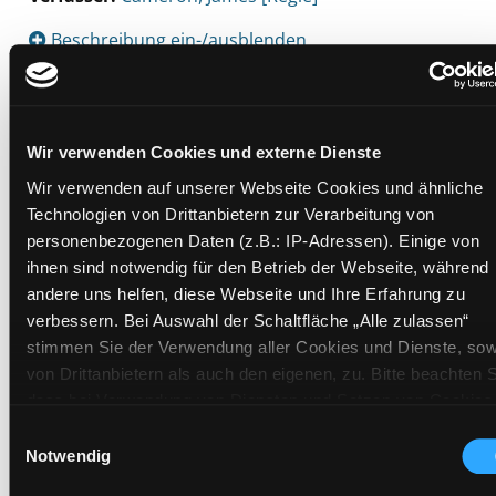
Beschreibung ein-/ausblenden
Mehr Informationen ein-/ausblenden
Wir verwenden Cookies und externe Dienste
Exemplare
Wir verwenden auf unserer Webseite Cookies und ähnliche
Technologien von Drittanbietern zur Verarbeitung von
Zweigstelle:
Mediathek
personenbezogenen Daten (z.B.: IP-Adressen). Einige von
ihnen sind notwendig für den Betrieb der Webseite, während
Signatur:
TV.DU ALI
andere uns helfen, diese Webseite und Ihre Erfahrung zu
Standort 2:
Ausleihe
verbessern. Bei Auswahl der Schaltfläche „Alle zulassen“
Status:
Verfügbar
stimmen Sie der Verwendung aller Cookies und Dienste, sow
Vorbestellungen:
0
von Drittanbietern als auch den eigenen, zu. Bitte beachten S
dass bei Verwendung von Diensten und Setzen von Cookies
Mediengruppe:
DVD
von Drittanbietern, eine Verarbeitung in unsicheren Drittlände
Frist:
Einwilligungsauswahl
(Länder außerhalb des EWR ohne adäquates
Notwendig
Barcode:
1713SB00034
Datenschutzniveau) stattfinden kann. In diesem Zusammen