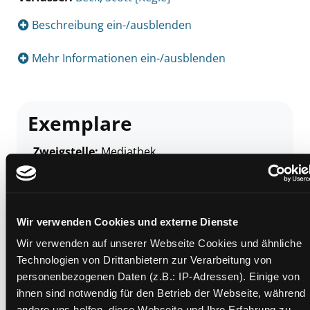
Beschreibung ein-/ausblenden
Mehr Informationen ein-/ausblenden
Exemplare
Zweigstelle:
Mediathek
Signatur:
TV.DU FUE
Standort 2:
Ausleihe
Status:
Verfügbar
Wir verwenden Cookies und externe Dienste
Vorbestellungen:
0
Wir verwenden auf unserer Webseite Cookies und ähnliche
Mediengruppe:
DVD
Technologien von Drittanbietern zur Verarbeitung von
Frist:
personenbezogenen Daten (z.B.: IP-Adressen). Einige von
Barcode:
2313SB00514
ihnen sind notwendig für den Betrieb der Webseite, während
andere uns helfen, diese Webseite und Ihre Erfahrung zu