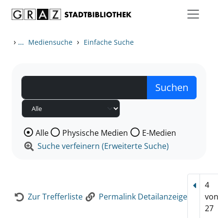
Zum Inhalt springen
Zur Detailanzeige springen
›
...
›
Mediensuche
Einfache Suche
Wählen Sie die Medienart nach der Sie suchen wollen
Alle
Physische Medien
E-Medien
Suche verfeinern (Erweiterte Suche)
4
Vorhe
Zur Trefferliste
Permalink Detailanzeige
vo
27