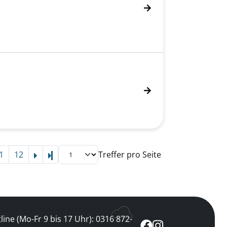
1
12
Treffer pro Seite
Letzte Seite
line (Mo-Fr 9 bis 17 Uhr): 0316 872-