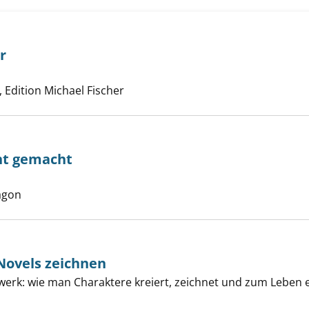
 in der Natur anzeigen
r
Suche nach diesem Verfasser
Edition Michael Fischer
cht gemacht
e nach diesem Verfasser
 lernen leicht gemacht anzeigen
agon
Novels zeichnen
und Graphic Novels zeichnen anzeigen
werk: wie man Charaktere kreiert, zeichnet und zum Leben 
uche nach diesem Verfasser