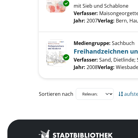
Exemplar-Details von Bunt bed
mit Sieb und Schablone
Verfasser:
Maisongeorgette
Jahr:
2007
Verlag:
Bern, Ha
Mediengruppe:
Sachbuch
Freihandzeichnen un
Exemplar-Details von Freihand
Verfasser:
Sand, Dietlinde
;
Jahr:
2008
Verlag:
Wiesbade
Zu den Suchfiltern springen
Sortieren nach
aufst