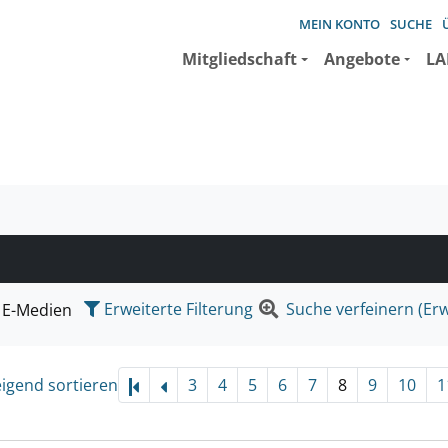
MEIN KONTO
SUCHE
Mitgliedschaft
Angebote
LA
e suchen wollen.
Erweiterte Filterung
Suche verfeinern (Erw
E-Medien
eigend sortieren
3
4
5
6
7
8
9
10
1