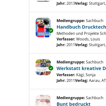
Suche nach diesem Verfass
Jahr:
2013
Verlag:
Stuttgart
Mediengruppe:
Sachbuch
Handbuch Drucktech
Exemplar-Details von Handbuc
Methoden und Projekte Schri
Verfasser:
Woods, Louis
Suc
Jahr:
2011
Verlag:
Stuttgart
Mediengruppe:
Sachbuch
Werkstatt kreative 
Exemplar-Details von Werkstat
Verfasser:
Kägi, Sonja
Suche
Jahr:
2011
Verlag:
Aarau, AT
Mediengruppe:
Sachbuch
Bunt bedruckt