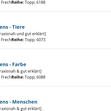
, Frech
Reihe:
Topp; 6188
ens - Tiere
 des Zeichnens - Tiere anzeigen
raxisnah und gut erklärt]
er
, Frech
Reihe:
Topp; 6073
ens - Farbe
t des Zeichnens - Farbe anzeigen
raxisnah & gut erklärt]
er
, Frech
Reihe:
Topp; 6088
nens - Menschen
t des Zeichnens - Menschen anzeigen
raxisnah & gut erklärt]