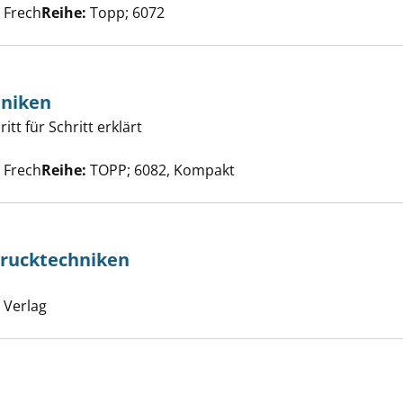
er
, Frech
Reihe:
Topp; 6072
niken
h Drucktechniken anzeigen
tt für Schritt erklärt
he nach diesem Verfasser
, Frech
Reihe:
TOPP; 6082, Kompakt
Drucktechniken
t kreative Drucktechniken anzeigen
 nach diesem Verfasser
 Verlag