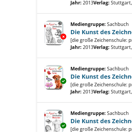
Jahr:
2013
Verlag:
Stuttgart
Mediengruppe:
Sachbuch
Die Kunst des Zeichn
Exemplar-Details von Die Kunst
[die große Zeichenschule: p
Suche nach diesem Verfass
Jahr:
2013
Verlag:
Stuttgart
Mediengruppe:
Sachbuch
Die Kunst des Zeichn
Exemplar-Details von Die Kuns
[die große Zeichenschule: p
Suche nach diesem Verfass
Jahr:
2013
Verlag:
Stuttgart
Mediengruppe:
Sachbuch
Die Kunst des Zeich
Exemplar-Details von Die Kuns
[die große Zeichenschule: p