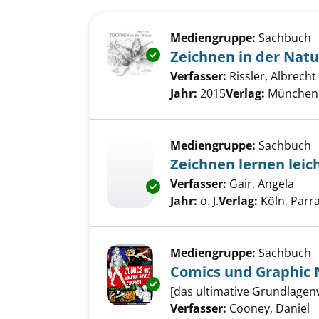
Suchergebnis
Zu den Suchfiltern springen
Mediengruppe:
Sachbuch
Exemplar-Details von Zeichnen
Zeichnen in der Natu
Verfasser:
Rissler, Albrecht
Jahr:
2015
Verlag:
München, 
Mediengruppe:
Sachbuch
Zeichnen lernen lei
Verfasser:
Gair, Angela
Such
Exemplar-Details von Zeichnen
Jahr:
o. J.
Verlag:
Köln, Parr
Mediengruppe:
Sachbuch
Comics und Graphic 
Exemplar-Details von Comics 
[das ultimative Grundlagen
Verfasser:
Cooney, Daniel
S