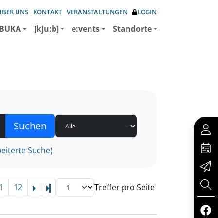
ÜBER UNS
KONTAKT
VERANSTALTUNGEN
LOGIN
BUKA
[kju:b]
e:vents
Standorte
eiterte Suche)
1
12
Treffer pro Seite
Letzte Seite