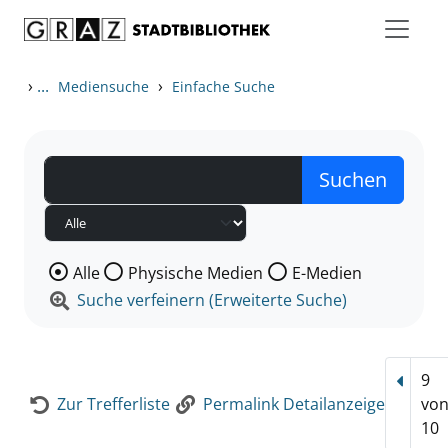
Zum Inhalt springen
Zur Detailanzeige springen
›
...
›
Mediensuche
Einfache Suche
Wählen Sie die Medienart nach der Sie suchen wollen
Alle
Physische Medien
E-Medien
Suche verfeinern (Erweiterte Suche)
9
Vorhe
Zur Trefferliste
Permalink Detailanzeige
vo
10