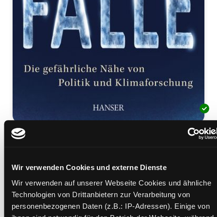
Die Klimafalle
die gefährliche Nähe von Politik und Klimaforschung
Mediengruppe:
Sachbuch
Wir verwenden Cookies und externe Dienste
Verfasser:
Suche nach diesem Verfasser
Storch, Hans von
;
Krauss, Werner
Wir verwenden auf unserer Webseite Cookies und ähnliche
Technologien von Drittanbietern zur Verarbeitung von
Beschreibung ein-/ausblenden
personenbezogenen Daten (z.B.: IP-Adressen). Einige von