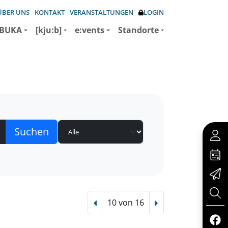
ÜBER UNS
KONTAKT
VERANSTALTUNGEN
LOGIN
BUKA
[kju:b]
e:vents
Standorte
10 von 16
Vorheriger Treffer
Nächster Treffer