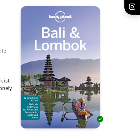
ate
 ist
Lonely