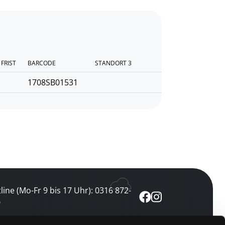
FRIST
BARCODE
STANDORT 3
1708SB01531
line (Mo-Fr 9 bis 17 Uhr): 0316 872-
0