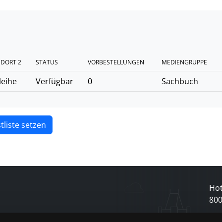
DORT 2
STATUS
VORBESTELLUNGEN
MEDIENGRUPPE
leihe
Verfügbar
0
Sachbuch
tliste setzen
Hot
80