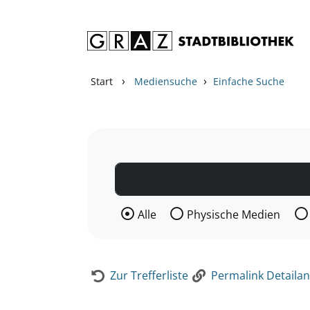
Zum Inhalt springen
Zur Detailanzeige springen
›
›
Start
Mediensuche
Einfache Suche
Wählen Sie die Medienart nach der Si
Alle
Physische Medien
Zur Trefferliste
Permalink Detailan