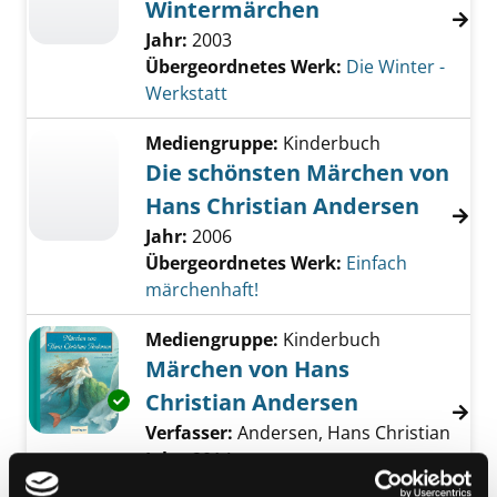
Wintermärchen
Jahr:
2003
Übergeordnetes Werk:
Die Winter -
Werkstatt
Mediengruppe:
Kinderbuch
Die schönsten Märchen von
Hans Christian Andersen
Jahr:
2006
Übergeordnetes Werk:
Einfach
märchenhaft!
Mediengruppe:
Kinderbuch
Märchen von Hans
Christian Andersen
Exemplar-Details von Märchen von Hans Chri
Verfasser:
Andersen, Hans Christian
Suche
Jahr:
2014
Verlag:
Esslingen, Esslinger-Verl.