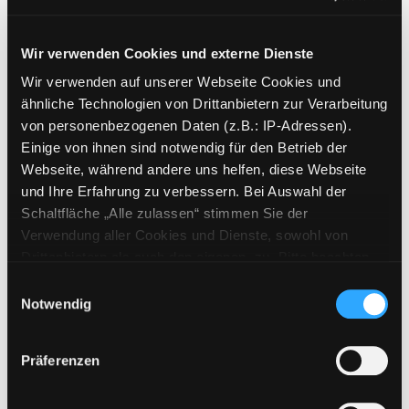
Mediengruppe:
Kinderbuch
To koritsaki me ta spirta
Wir verwenden Cookies und externe Dienste
Suche nach diesem Verfasser
Jahr:
1999
Wir verwenden auf unserer Webseite Cookies und
Exemplar-Details von To koritsaki me ta spir
Verlag:
Athen, Papadopoulos
ähnliche Technologien von Drittanbietern zur Verarbeitung
von personenbezogenen Daten (z.B.: IP-Adressen).
Mediengruppe:
Kinderbuch
Einige von ihnen sind notwendig für den Betrieb der
Der gestiefelte Kater
Webseite, während andere uns helfen, diese Webseite
Jahr:
2010
und Ihre Erfahrung zu verbessern. Bei Auswahl der
Übergeordnetes Werk:
Die
Schaltfläche „Alle zulassen“ stimmen Sie der
grimmsche Märchenschatzkiste
Verwendung aller Cookies und Dienste, sowohl von
Drittanbietern als auch den eigenen, zu. Bitte beachten
Mediengruppe:
Kinderbuch
Sie, dass bei Verwendung von Diensten und Setzen von
Einwilligungsauswahl
Wintermärchen
Cookies von Drittanbietern, eine Verarbeitung in
Notwendig
unsicheren Drittländern (Länder außerhalb des EWR
Verfasser:
Andersen, Hans Christian
ohne adäquates Datenschutzniveau) stattfinden kann. In
Jahr:
2004
Präferenzen
diesem Zusammenhang können aktuell Risiken für
Übergeordnetes Werk:
Die Winter -
Betroffene nicht vollständig ausgeschlossen werden.
Werkstatt