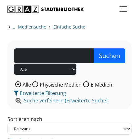
Zum Inhalt springen
Zu den Suchfiltern springen
Zur Trefferliste springen
›
...
›
Mediensuche
Einfache Suche
Wählen Sie die Medienart nach der Sie suchen wollen
Alle
Physische Medien
E-Medien
Erweiterte Filterung
Suche verfeinern (Erweiterte Suche)
Sortieren nach