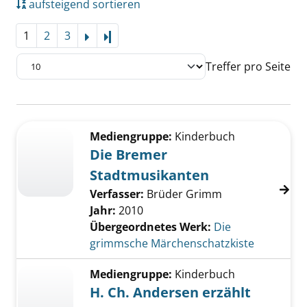
aufsteigend sortieren
1
2
3
Letzte Seite
Treffer pro Seite
Suchergebnis
Zu den Suchfiltern springen
Mediengruppe:
Kinderbuch
Die Bremer
Stadtmusikanten
Verfasser:
Brüder Grimm
Jahr:
2010
Übergeordnetes Werk:
Die
grimmsche Märchenschatzkiste
Mediengruppe:
Kinderbuch
H. Ch. Andersen erzählt