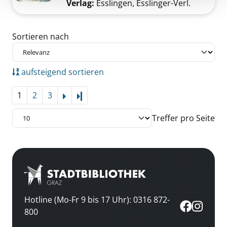
Verlag:
Esslingen, Esslinger-Verl.
Zu den Suchfiltern springen
Sortieren nach
aufsteigend sortieren
1
2
3
Letzte Seite
Treffer pro Seite
Hotline (Mo-Fr 9 bis 17 Uhr): 0316 872-
800