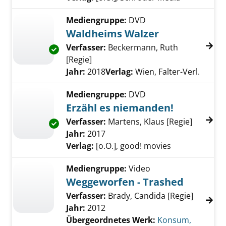
Mediengruppe:
DVD
Waldheims Walzer
Verfasser:
Beckermann, Ruth
Exemplar-Details von Waldheims Walzer anz
[Regie]
Suche nach diesem Verfasser
Jahr:
2018
Verlag:
Wien, Falter-Verl.
Mediengruppe:
DVD
Erzähl es niemanden!
Verfasser:
Martens, Klaus [Regie]
Suche na
Exemplar-Details von Erzähl es niemanden! 
Jahr:
2017
Verlag:
[o.O.], good! movies
Mediengruppe:
Video
Weggeworfen - Trashed
Verfasser:
Brady, Candida [Regie]
Jahr:
2012
Übergeordnetes Werk:
Konsum,