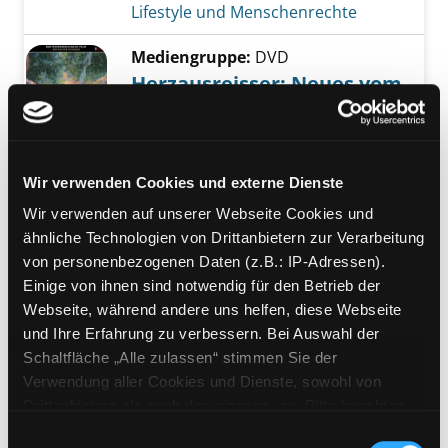
Lifestyle und Menschenrechte
Mediengruppe:
DVD
Herzausreisser: Neues vom
Wienerlied
Suche nach diesem Verfasser
Jahr:
2008
Exemplar-Details von Herzausreisser: Neues
Verlag:
[Österreich], Hoanzl
Wir verwenden Cookies und externe Dienste
Reihe:
Der österreichische Film;
394, Edition der Standard; 394
Wir verwenden auf unserer Webseite Cookies und
ähnliche Technologien von Drittanbietern zur Verarbeitung
Mediengruppe:
DVD
von personenbezogenen Daten (z.B.: IP-Adressen).
27 Storeys: Alterlaa Forever
Einige von ihnen sind notwendig für den Betrieb der
Suche nach diesem Verfasser
Jahr:
2024
Verlag:
Hoanzl
Webseite, während andere uns helfen, diese Webseite
und Ihre Erfahrung zu verbessern. Bei Auswahl der
Exemplar-Details von 27 Storeys: Alterlaa Fo
Schaltfläche „Alle zulassen“ stimmen Sie der
Verwendung aller Cookies und Dienste, sowohl von
Drittanbietern als auch den eigenen, zu. Bitte beachten
Mediengruppe:
Video
Sie, dass bei Verwendung von Diensten und Setzen von
Tomorrow
Einwilligungsauswahl