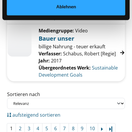
Jahr:
2016
Ablehnen
Übergeordnetes Werk:
Sustainable
Development Goals
Mediengruppe:
Video
Bauer unser
billige Nahrung - teuer erkauft
Verfasser:
Schabus, Robert [Regie]
Jahr:
2017
Übergeordnetes Werk:
Sustainable
Development Goals
Zu den Suchfiltern springen
Sortieren nach
aufsteigend sortieren
1
2
3
4
5
6
7
8
9
10
Letzte Se