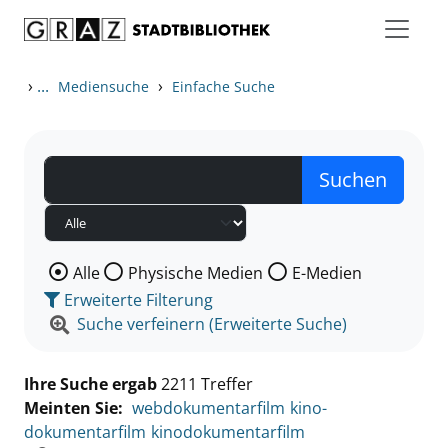
Zum Inhalt springen
Zu den Suchfiltern springen
Zur Trefferliste springen
›
...
›
Mediensuche
Einfache Suche
Wählen Sie die Medienart nach der Sie suchen wollen
Alle
Physische Medien
E-Medien
Erweiterte Filterung
Suche verfeinern (Erweiterte Suche)
Ihre Suche ergab
2211 Treffer
Meinten Sie:
webdokumentarfilm
kino-
dokumentarfilm
kinodokumentarfilm