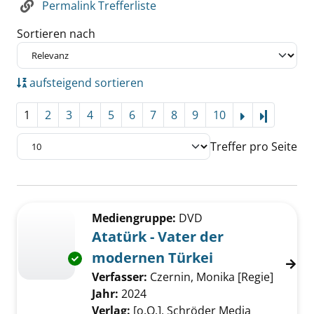
Permalink Trefferliste
Sortieren nach
aufsteigend sortieren
1
2
3
4
5
6
7
8
9
10
Letzte Se
Treffer pro Seite
Suchergebnis
Zu den Suchfiltern springen
Mediengruppe:
DVD
Atatürk - Vater der
modernen Türkei
Exemplar-Details von Atatürk - Vater der mo
Verfasser:
Czernin, Monika [Regie]
Suche n
Jahr:
2024
Verlag:
[o.O.], Schröder Media