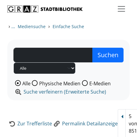
Zum Inhalt springen
Zur Detailanzeige springen
›
...
›
Mediensuche
Einfache Suche
Wählen Sie die Medienart nach der Sie suchen wollen
Alle
Physische Medien
E-Medien
Suche verfeinern (Erweiterte Suche)
5
Vorhe
Zur Trefferliste
Permalink Detailanzeige
vo
851