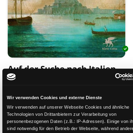
Auf der Suche nach Italien
eine Geschichte der Menschen, Städte und
Regionen von der Antike bis zur Gegenwart
Mediengruppe:
Sachbuch
Wir verwenden Cookies und externe Dienste
Verfasser:
Suche nach diesem Verfasser
Gilmour, David
Wir verwenden auf unserer Webseite Cookies und ähnliche
Beschreibung ein-/ausblenden
Technologien von Drittanbietern zur Verarbeitung von
personenbezogenen Daten (z.B.: IP-Adressen). Einige von i
Mehr Informationen ein-/ausblenden
sind notwendig für den Betrieb der Webseite, während ander