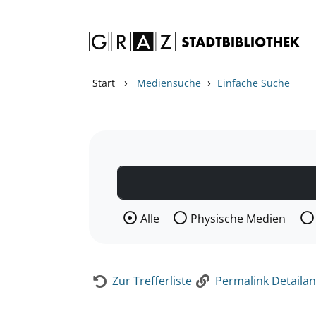
Zum Inhalt springen
Zur Detailanzeige springen
›
›
Start
Mediensuche
Einfache Suche
Wählen Sie die Medienart nach der Si
Alle
Physische Medien
Zur Trefferliste
Permalink Detailan