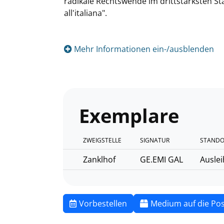
radikale Rechtswende im drittstärksten St
all'italiana".
Mehr Informationen ein-/ausblenden
Exemplare
ZWEIGSTELLE
SIGNATUR
STANDO
Zanklhof
GE.EMI GAL
Auslei
Vorbestellen
Medium auf die Pos