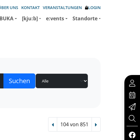
ÜBER UNS
KONTAKT
VERANSTALTUNGEN
LOGIN
BUKA
[kju:b]
e:vents
Standorte
104 von 851
Vorheriger Treffer
Nächster Treffer