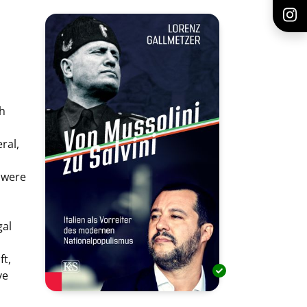
ch
ral,
chwere
gal
ft,
ve