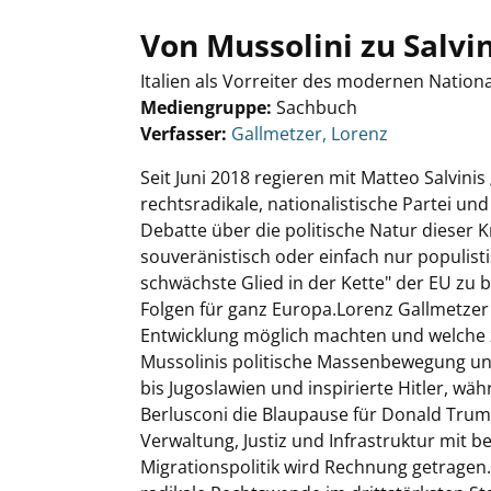
Von Mussolini zu Salvin
Italien als Vorreiter des modernen Natio
Mediengruppe:
Sachbuch
Verfasser:
Suche nach diesem Verfasser
Gallmetzer, Lorenz
Seit Juni 2018 regieren mit Matteo Salvini
rechtsradikale, nationalistische Partei u
Debatte über die politische Natur dieser Krä
souveränistisch oder einfach nur populistis
schwächste Glied in der Kette" der EU zu b
Folgen für ganz Europa.Lorenz Gallmetzer z
Entwicklung möglich machten und welche zw
Mussolinis politische Massenbewegung und
bis Jugoslawien und inspirierte Hitler, wäh
Berlusconi die Blaupause für Donald Trumps
Verwaltung, Justiz und Infrastruktur mit 
Migrationspolitik wird Rechnung getragen.