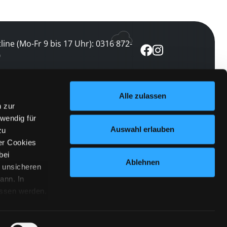
line (Mo-Fr 9 bis 17 Uhr): 0316 872-
0
ewsletter abonnieren
Alle zulassen
n zur
 keine Veranstaltung verpassen
wendig für
etzt abonnieren
Auswahl erlauben
zu
er Cookies
bei
Ablehnen
n unsicheren
ann. In
ossen werden.
Cookies
|
Impressum
|
Datenschutz
willigung
anmelden
 Punkt