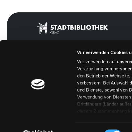
Wir verwenden Cookies u
Mitgliedschaft
Feedback
Wir verwenden auf unserer
Angebote
Kontakt
Verarbeitung von personen
LABUKA
Über uns
den Betrieb der Webseite,
verbessern. Bei Auswahl d
[kju:b]
Jobs
und Dienste, sowohl von Dr
News
Medienwunsch
Verwendung von Diensten u
Drittländern (Länder auße
Veranstaltungen
FAQs
diesem Zusammenhang könne
Standorte
Überweisungsdat
Eine Verarbeitung durch so
erteilen („Auswahl erlaube
Einwilligungsauswahl