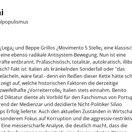
i
nalpopulismus
s ¿Lega¿ und Beppe Grillos ¿Movimento 5 Stelle¿ eine klassis
nd eine ebenso radikale Antisystem-Bewegung. Nun ist eine
fte entbrannt. Präfaschistisch, totalitär, autokratisch, illibe
ch? Fakt ist: Italien als kränkelnden Sonderfall oder "das
elächeln, wäre fatal - denn ein Reißen dieser Kette hätte s
eigt auf, welche historischen Faktoren die derzeitige
eifelhafte ¿Vorreiterrolle¿ Italien stets einnahm. Benito
 Diktatur diente als Vorbild für den Faschismus von Portu
rend der Medienzar und dezidierte Nicht-Politiker Silvio
 Erfolg lieferte. Auch den aktuellen Zuständen in Wirtscha
besonderem Fokus auf Korruption und die aggressiv-restrikti
 Eine messerscharfe Analyse, die deutlich macht, dass die