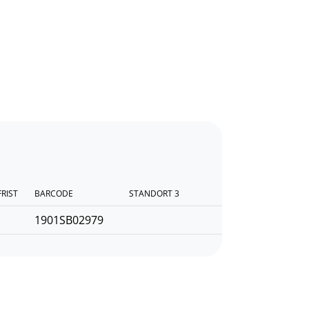
FRIST
BARCODE
STANDORT 3
1901SB02979