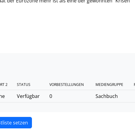
aat der Eurozone mehr ist als eine der gewohnten "Krisen
RT 2
STATUS
VORBESTELLUNGEN
MEDIENGRUPPE
he
Verfügbar
0
Sachbuch
tliste setzen