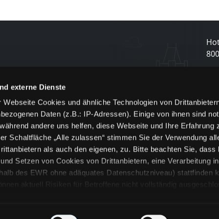
Hot
80
N
nd externe Dienste
 Webseite Cookies und ähnliche Technologien von Drittanbieter
und
bezogenen Daten (z.B.: IP-Adressen). Einige von ihnen sind not
j
 während andere uns helfen, diese Webseite und Ihre Erfahrung 
er Schaltfläche „Alle zulassen“ stimmen Sie der Verwendung all
ittanbietern als auch den eigenen, zu. Bitte beachten Sie, dass 
nd Setzen von Cookies von Drittanbietern, eine Verarbeitung i
rhalb des EWR ohne adäquates Datenschutzniveau) stattfinden k
n aktuell Risiken für Betroffene nicht vollständig ausgeschl
en
lche Cookies oder Dienste erfolgt nur, wenn Sie die jeweilige Ein
n“) oder auf die Schaltfläche „Alle zulassen“ klicken. Unter dem