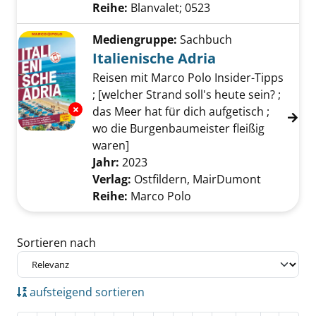
Reihe:
Blanvalet; 0523
Mediengruppe:
Sachbuch
Italienische Adria
Reisen mit Marco Polo Insider-Tipps
; [welcher Strand soll's heute sein? ;
Exemplar-Details von Italienische Adria anze
das Meer hat für dich aufgetisch ;
wo die Burgenbaumeister fleißig
waren]
Suche nach diesem Verfasser
Jahr:
2023
Verlag:
Ostfildern, MairDumont
Reihe:
Marco Polo
Zu den Suchfiltern springen
Sortieren nach
aufsteigend sortieren