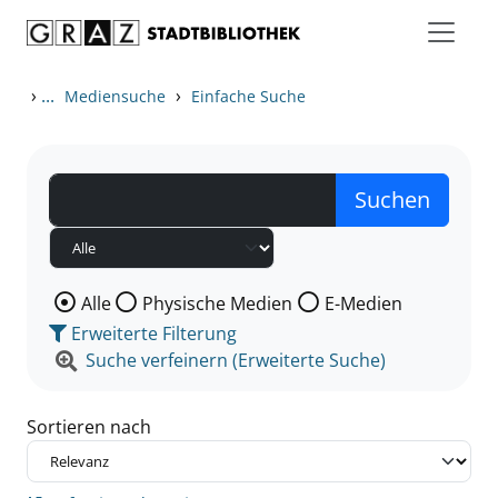
Zum Inhalt springen
Zu den Suchfiltern springen
Zur Trefferliste springen
›
...
›
Mediensuche
Einfache Suche
Wählen Sie die Medienart nach der Sie suchen wollen
Alle
Physische Medien
E-Medien
Erweiterte Filterung
Suche verfeinern (Erweiterte Suche)
Sortieren nach