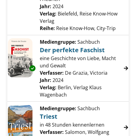
Jahr:
2024
Verlag:
Bielefeld, Reise Know-How
Verlag
Reihe:
Reise Know-How, City-Trip
Mediengruppe:
Sachbuch
Der perfekte Faschist
eine Geschichte von Liebe, Macht
und Gewalt
Exemplar-Details von Der perfekte Faschist 
Verfasser:
De Grazia, Victoria
Suche nach 
Jahr:
2024
Verlag:
Berlin, Verlag Klaus
Wagenbach
Mediengruppe:
Sachbuch
Triest
in 48 Stunden kennenlernen
Verfasser:
Salomon, Wolfgang
Suche nach