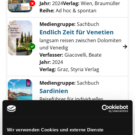
Jahr:
2024
Verlag:
Wien, Braumüller
Exemplar-Details von Triest anzeigen
Reihe:
Ad hoc & spontan
Mediengruppe:
Sachbuch
Endlich Zeit für Venetien
langsam reisen zwischen Dolomiten
Exemplar-Details von Endlich Zeit für Veneti
und Venedig
Verfasser:
Giacovelli, Beate
Suche nach di
Jahr:
2024
Verlag:
Graz, Styria Verlag
Mediengruppe:
Sachbuch
Sardinien
Reiseführer für individuelles
Entdecken
Exemplar-Details von Sardinien anzeigen
Verfasser:
Höh, Peter
Suche nach diesem 
Jahr:
2023
Verlag:
Bielefeld, Reise Know-How
Wir verwenden Cookies und externe Dienste