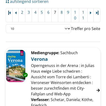
aufsteigend sortieren
2
3
4
5
6
7
8
9
1
1
Letz
0
1
Treffer pro Seite
Suchergebnis
Zu den Suchfiltern springen
Mediengruppe:
Sachbuch
Verona
Operngenuss in der Arena : in Julias
Haus ewige Liebe schwören :
Exemplar-Details von Verona anzeigen
Aussicht vom Torre dei Lamberti :
Veroneser Weinsorten entdecken :
besser zurechtfinden mit City-
Faltplan und Web-App
Verfasser:
Schetar, Daniela
;
Köthe,
Friedrich
Suche nach diesem Verfasser