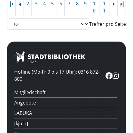
2
3
4
5
6
7
8
9
1
1
Letz
0
1
Treffer pro Seite
Hotline (Mo-Fr 9 bis 17 Uhr): 0316 872-
800
Mitgliedschaft
Angebote
LABUKA
[kju:b]