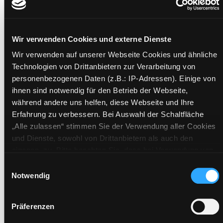
Zusammenhalt ; [ungekürzte Lesefassung]
Mediengruppe:
Literatur MP3-CD
Verfasser:
Suche nach diesem Verfasser
Wagenknecht, Sahra
Wir verwenden Cookies und externe Dienste
Beschreibung ein-/ausblenden
Wir verwenden auf unserer Webseite Cookies und ähnliche
Technologien von Drittanbietern zur Verarbeitung von
Mehr Informationen ein-/ausblenden
personenbezogenen Daten (z.B.: IP-Adressen). Einige von
ihnen sind notwendig für den Betrieb der Webseite,
während andere uns helfen, diese Webseite und Ihre
Erfahrung zu verbessern. Bei Auswahl der Schaltfläche
Exemplare
„Alle zulassen“ stimmen Sie der Verwendung aller Cookies
und Dienste, sowohl von Drittanbietern als auch den
Zweigstelle:
Nord - Geidorf
eigenen, zu. Bitte beachten Sie, dass bei Verwendung von
Signatur:
TD.GP.BA WAG
Diensten und Setzen von Cookies von Drittanbietern, eine
Einwilligungsauswahl
Standort 2:
Ausleihe
Verarbeitung in unsicheren Drittländern (Länder außerhalb
Notwendig
Status:
Verfügbar
des EWR ohne adäquates Datenschutzniveau) stattfinden
kann. In diesem Zusammenhang können aktuell Risiken für
Vorbestellungen:
0
Präferenzen
Betroffene nicht vollständig ausgeschlossen werden. Eine
Mediengruppe:
Literatur MP3-CD
Verarbeitung durch solche Cookies oder Dienste erfolgt nur,