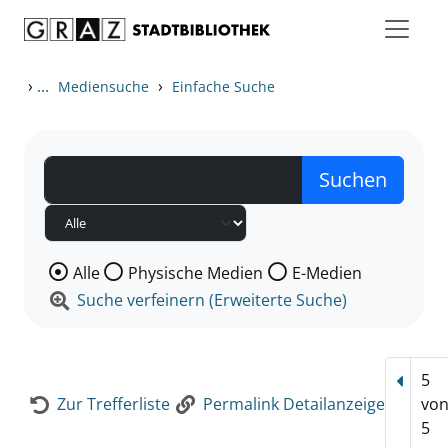
Zum Inhalt springen
Zur Detailanzeige springen
›
...
›
Mediensuche
Einfache Suche
Wählen Sie die Medienart nach der Sie suchen wollen
Alle
Physische Medien
E-Medien
Suche verfeinern (Erweiterte Suche)
5
Vorhe
Zur Trefferliste
Permalink Detailanzeige
vo
5