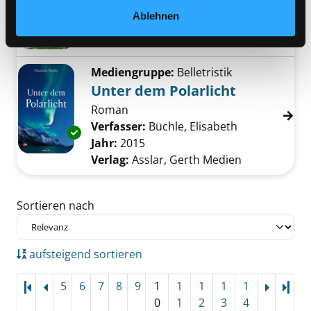
Verfasser:
Kröhnke, Friedrich
Suche nach 
Ablehnen
Jahr:
2017
Verlag:
Graz, Droschl
Exemplar-Details von Wie Dauthendey starb 
Mediengruppe:
Belletristik
Unter dem Polarlicht
Roman
Verfasser:
Büchle, Elisabeth
Suche nach d
Exemplar-Details von Unter dem Polarlicht a
Jahr:
2015
Verlag:
Asslar, Gerth Medien
Zu den Suchfiltern springen
Sortieren nach
aufsteigend sortieren
5
6
7
8
9
1
1
1
1
1
Letz
0
1
2
3
4