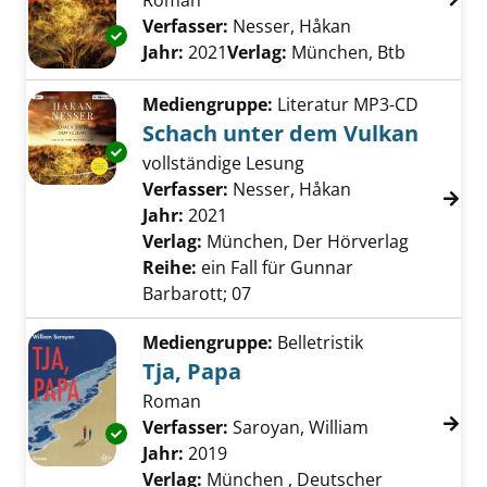
Roman
Verfasser:
Nesser, Håkan
Suche nach dies
Exemplar-Details von Schach unter dem Vulk
Jahr:
2021
Verlag:
München, Btb
Mediengruppe:
Literatur MP3-CD
Schach unter dem Vulkan
Exemplar-Details von Schach unter dem Vulk
vollständige Lesung
Verfasser:
Nesser, Håkan
Suche nach dies
Jahr:
2021
Verlag:
München, Der Hörverlag
Reihe:
ein Fall für Gunnar
Barbarott; 07
Mediengruppe:
Belletristik
Tja, Papa
Roman
Verfasser:
Saroyan, William
Suche nach di
Exemplar-Details von Tja, Papa anzeigen
Jahr:
2019
Verlag:
München , Deutscher