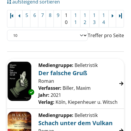
aufsteigend sortieren
5
6
7
8
9
1
1
1
1
1
Letz
0
1
2
3
4
Treffer pro Seite
Suchergebnis
Zu den Suchfiltern springen
Mediengruppe:
Belletristik
Der falsche Gruß
Roman
Verfasser:
Biller, Maxim
Suche nach diese
Exemplar-Details von Der falsche Gruß anzei
Jahr:
2021
Verlag:
Köln, Kiepenheuer u. Witsch
Mediengruppe:
Belletristik
Schach unter dem Vulkan