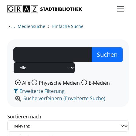
Zum Inhalt springen
Zu den Suchfiltern springen
Zur Trefferliste springen
›
...
›
Mediensuche
Einfache Suche
Wählen Sie die Medienart nach der Sie suchen wollen
Alle
Physische Medien
E-Medien
Erweiterte Filterung
Suche verfeinern (Erweiterte Suche)
Sortieren nach