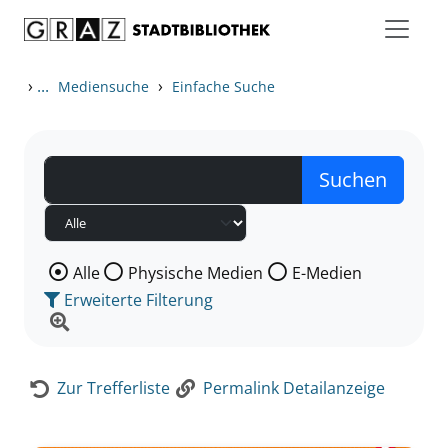
Zum Inhalt springen
Zur Detailanzeige springen
›
...
›
Mediensuche
Einfache Suche
Wählen Sie die Medienart nach der Sie suchen wollen
Alle
Physische Medien
E-Medien
Erweiterte Filterung
Zur Trefferliste
Permalink Detailanzeige