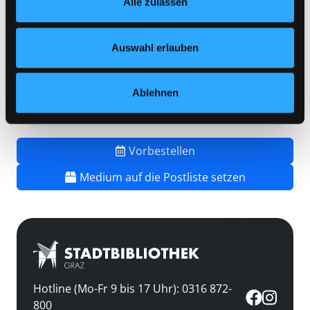
Alle zulassen
jederzeit widerrufen und Ihre Einstellungen verändern.
Vorbestellungen:
0
Nähere Informationen finden Sie in unserer
Mediengruppe:
Kinderbuch
Datenschutzerklärung
und in unserem
Impressum
.
Auswahl erlauben
Frist:
Barcode:
2105SB00649
Ablehnen
Standort 3:
Vorbestellen
Medium auf die Postliste setzen
Hotline (Mo-Fr 9 bis 17 Uhr): 0316 872-
800