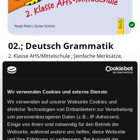
02.; Deutsch Grammatik
2. Klasse AHS/Mittelschule ; [einfache Merksätze,
vielfältige Übungen, Überprüfungs-Tests]
Mediengruppe:
Kinderbuch
Verfasser:
Suche nach diesem Verfasser
Pieler, Margit
;
Schicho, Günter
Beschreibung ein-/ausblenden
Wir verwenden Cookies und externe Dienste
Wir verwenden auf unserer Webseite Cookies und
Mehr Informationen ein-/ausblenden
ähnliche Technologien von Drittanbietern zur Verarbeitung
von personenbezogenen Daten (z.B.: IP-Adressen).
Einige von ihnen sind notwendig für den Betrieb der
Webseite, während andere uns helfen, diese Webseite
Exemplare
und Ihre Erfahrung zu verbessern. Bei Auswahl der