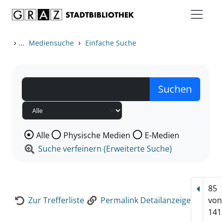
Zum Inhalt springen
Zur Detailanzeige springen
›
...
›
Mediensuche
Einfache Suche
Wählen Sie die Medienart nach der Sie suchen wollen
Alle
Physische Medien
E-Medien
Suche verfeinern (Erweiterte Suche)
85
Vorhe
Zur Trefferliste
Permalink Detailanzeige
vo
141