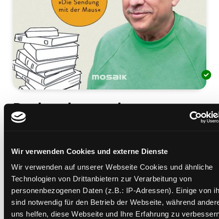
Buchstabenzauber
Mediengruppe:
Sachbuch
Verfasser:
Suche nach diesem Verfasser
Biemann, Christoph (Verfasser)
;
Montasser, Thomas (Verfasser)
Wir verwenden Cookies und externe Dienste
Beschreibung ein-/ausblenden
Wir verwenden auf unserer Webseite Cookies und ähnliche
Technologien von Drittanbietern zur Verarbeitung von
Mehr Informationen ein-/ausblenden
personenbezogenen Daten (z.B.: IP-Adressen). Einige von i
sind notwendig für den Betrieb der Webseite, während ander
uns helfen, diese Webseite und Ihre Erfahrung zu verbessern