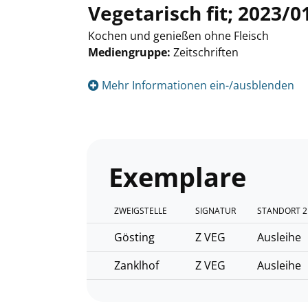
Vegetarisch fit; 2023/
Kochen und genießen ohne Fleisch
Mediengruppe:
Zeitschriften
Suche nach diesem Verfasser
Mehr Informationen ein-/ausblenden
Exemplare
ZWEIGSTELLE
SIGNATUR
STANDORT 2
Gösting
Z VEG
Ausleihe
Zanklhof
Z VEG
Ausleihe