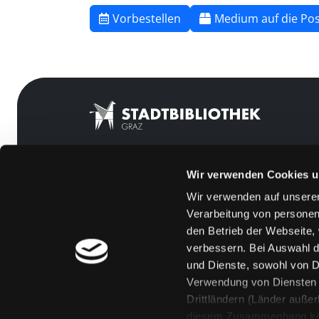
Vorbestellen
Medium auf die Pos
Wir verwenden Cookies u
Mitgliedschaft
Feedback
Wir verwenden auf unserer
Angebote
Kontakt
Verarbeitung von personen
LABUKA
Über uns
den Betrieb der Webseite,
verbessern. Bei Auswahl d
[kju:b]
Jobs
und Dienste, sowohl von Dr
News
Medienwunsch
Verwendung von Diensten u
Drittländern (Länder auße
Veranstaltungen
FAQs
diesem Zusammenhang könne