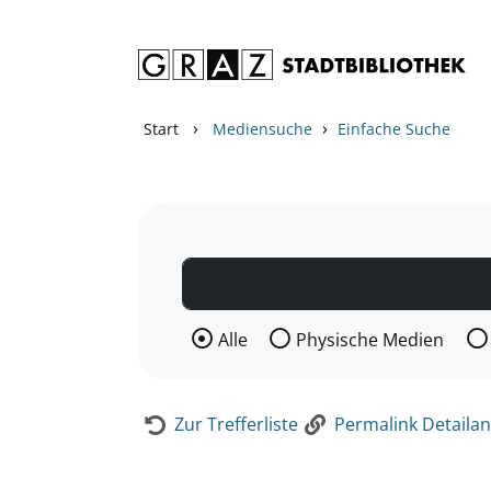
Zum Inhalt springen
Zur Detailanzeige springen
›
›
Start
Mediensuche
Einfache Suche
Wählen Sie die Medienart nach der Si
Alle
Physische Medien
Zur Trefferliste
Permalink Detailan