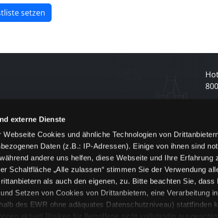
tliste setzen
Hot
80
N
nd externe Dienste
 Webseite Cookies und ähnliche Technologien von Drittanbieter
und
bezogenen Daten (z.B.: IP-Adressen). Einige von ihnen sind not
j
 während andere uns helfen, diese Webseite und Ihre Erfahrung 
er Schaltfläche „Alle zulassen“ stimmen Sie der Verwendung all
ittanbietern als auch den eigenen, zu. Bitte beachten Sie, dass 
nd Setzen von Cookies von Drittanbietern, eine Verarbeitung i
rhalb des EWR ohne adäquates Datenschutzniveau) stattfinden k
n aktuell Risiken für Betroffene nicht vollständig ausgeschl