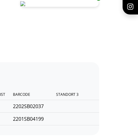
IST
BARCODE
STANDORT 3
2202SB02037
2201SB04199