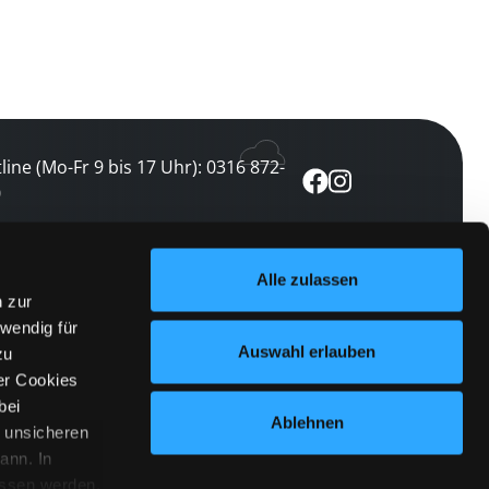
line (Mo-Fr 9 bis 17 Uhr): 0316 872-
0
ewsletter abonnieren
Alle zulassen
n zur
 keine Veranstaltung verpassen
wendig für
etzt abonnieren
Auswahl erlauben
zu
er Cookies
bei
Ablehnen
n unsicheren
ann. In
ossen werden.