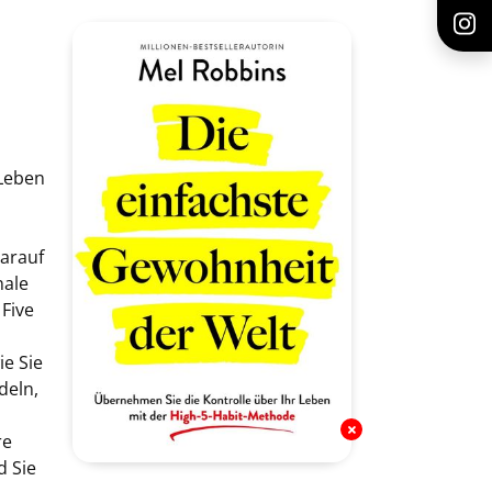
 Leben
d
darauf
nale
 Five
e Sie
deln,
re
d Sie