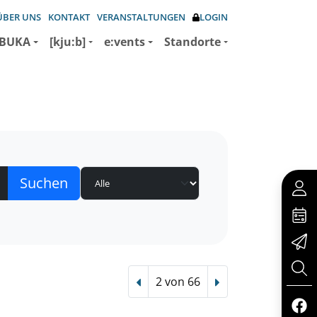
ÜBER UNS
KONTAKT
VERANSTALTUNGEN
LOGIN
BUKA
[kju:b]
e:vents
Standorte
2 von 66
Vorheriger Treffer
Nächster Treffer