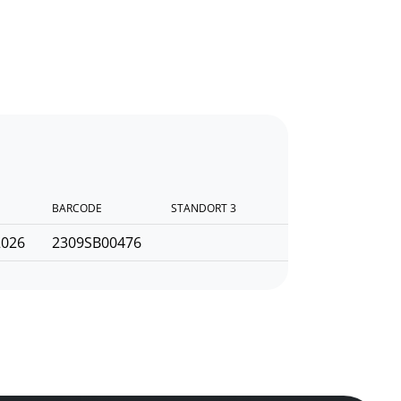
BARCODE
STANDORT 3
2026
2309SB00476