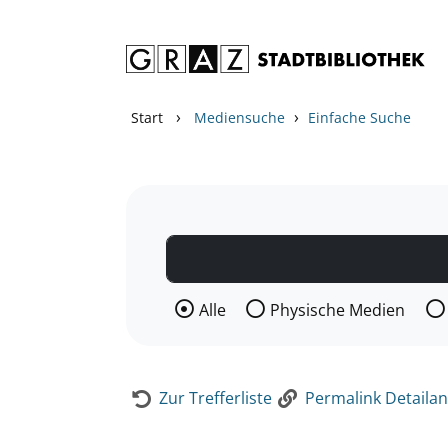
Zum Inhalt springen
Zur Detailanzeige springen
›
›
Start
Mediensuche
Einfache Suche
Wählen Sie die Medienart nach der Si
Alle
Physische Medien
Zur Trefferliste
Permalink Detailan