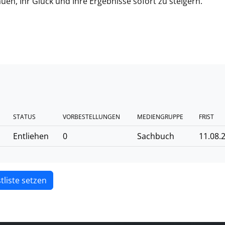
en, Ihr Glück und Ihre Ergebnisse sofort zu steigern.
STATUS
VORBESTELLUNGEN
MEDIENGRUPPE
FRIST
Entliehen
0
Sachbuch
11.08.
tliste setzen