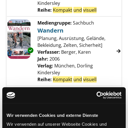
Kindersley
Reihe:
Kompakt
und
visuell
Mediengruppe:
Sachbuch
Wandern
[Planung, Ausrüstung, Gelände,
Bekleidung, Zelten, Sicherheit]
Exemplar-Details von Wandern anzeigen
Verfasser:
Berger, Karen
Suche nach dies
Jahr:
2006
Verlag:
München, Dorling
Kindersley
Reihe:
Kompakt
und
visuell
Mediengruppe:
Sachbuch
Angeln
Ausrüstung - Köder - Techniken -
Fischarten - Angelreviere weltweit
Wir verwenden Cookies und externe Dienste
Exemplar-Details von Angeln anzeigen
Verfasser:
Gilbey, Henry
Suche nach diese
Wir verwenden auf unserer Webseite Cookies und