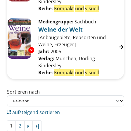
Kindersley
Reihe:
Kompakt
und
visuell
Mediengruppe:
Sachbuch
Weine der Welt
[Anbaugebiete, Rebsorten und
Weine, Erzeuger]
Exemplar-Details von Weine der Welt anzeig
Suche nach diesem Verfasser
Jahr:
2006
Verlag:
München, Dorling
Kindersley
Reihe:
Kompakt
und
visuell
Zu den Suchfiltern springen
Sortieren nach
aufsteigend sortieren
1
2
Letzte Seite