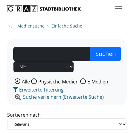
Zum Inhalt springen
Zu den Suchfiltern springen
Zur Trefferliste springen
›
...
›
Mediensuche
Einfache Suche
Wählen Sie die Medienart nach der Sie suchen wollen
Alle
Physische Medien
E-Medien
Erweiterte Filterung
Suche verfeinern (Erweiterte Suche)
Sortieren nach