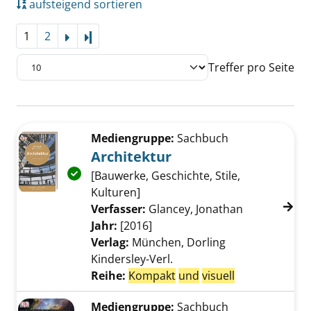
aufsteigend sortieren
1
2
Letzte Seite
Treffer pro Seite
Suchergebnis
Zu den Suchfiltern springen
Mediengruppe:
Sachbuch
Architektur
Exemplar-Details von Architektur anzeigen
[Bauwerke, Geschichte, Stile,
Kulturen]
Verfasser:
Glancey, Jonathan
Suche nach 
Jahr:
[2016]
Verlag:
München, Dorling
Kindersley-Verl.
Reihe:
Kompakt
und
visuell
Mediengruppe:
Sachbuch