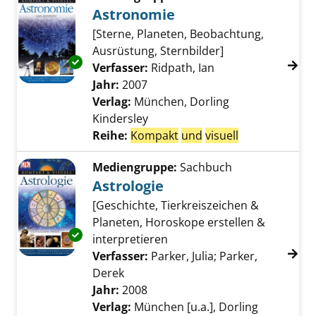
Astronomie
[Sterne, Planeten, Beobachtung,
Ausrüstung, Sternbilder]
Exemplar-Details von Astronomie anzeigen
Verfasser:
Ridpath, Ian
Suche nach diesem
Jahr:
2007
Verlag:
München, Dorling
Kindersley
Reihe:
Kompakt
und
visuell
Mediengruppe:
Sachbuch
Astrologie
[Geschichte, Tierkreiszeichen &
Planeten, Horoskope erstellen &
Exemplar-Details von Astrologie anzeigen
interpretieren
Verfasser:
Parker, Julia
;
Parker,
Derek
Suche nach diesem Verfasser
Jahr:
2008
Verlag:
München [u.a.], Dorling