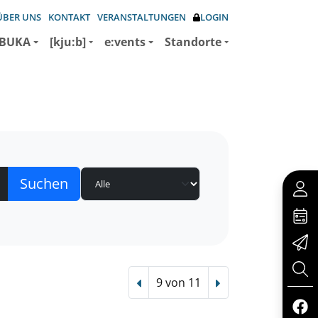
ÜBER UNS
KONTAKT
VERANSTALTUNGEN
LOGIN
BUKA
[kju:b]
e:vents
Standorte
9 von 11
Vorheriger Treffer
Nächster Treffer