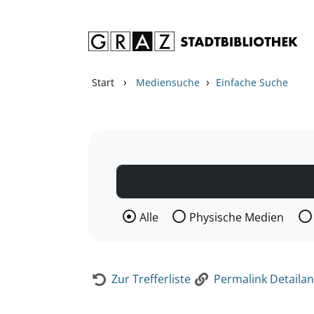
Zum Inhalt springen
Zur Detailanzeige springen
›
›
Start
Mediensuche
Einfache Suche
Wählen Sie die Medienart nach der Si
Alle
Physische Medien
Zur Trefferliste
Permalink Detailan