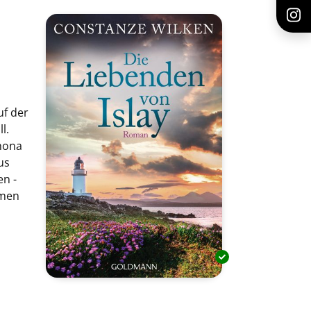
uf der
l.
Shona
us
en -
mmen