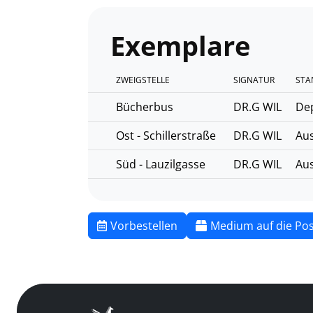
Exemplare
ZWEIGSTELLE
SIGNATUR
STA
Bücherbus
DR.G WIL
De
Ost - Schillerstraße
DR.G WIL
Aus
Süd - Lauzilgasse
DR.G WIL
Aus
Vorbestellen
Medium auf die Pos