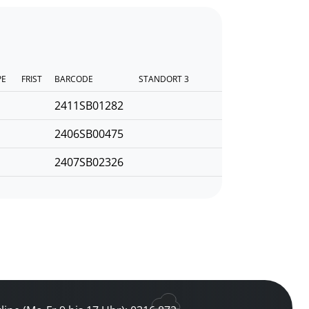
PE
FRIST
BARCODE
STANDORT 3
2411SB01282
2406SB00475
2407SB02326